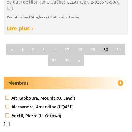
de quai de l’îlot Hunt, Québec CELAT ISBN 2-920576-50-X,
[…]
Paul-Gaston L’Anglais et Catherine Fortin
Lire plus ›
«
1
2
3
…
27
28
29
30
31
32
33
»
Membres
Aït Kabboura, Mounia (U. Laval)
Alessandra, Amandine (UQAM)
Anctil, Pierre (U. Ottawa)
[…]