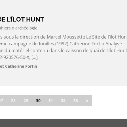
 DE L’ÎLOT HUNT
ahiers d'archéologie
s sous la direction de Marcel Moussette Le Site de l’îlot Hun
ème campagne de fouilles (1992) Catherine Fortin Analyse
 du matériel contenu dans le caisson de quai de l’îlot Hunt
-920576-50-X, […]
et Catherine Fortin
27
28
29
30
31
32
33
»