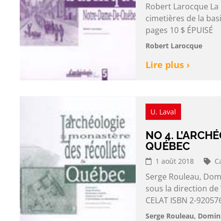
Robert Larocque La 
cimetières de la ba
pages 10 $ ÉPUISÉ
Robert Larocque
Lire plus ›
U. Laval
NO 4. L’ARCH
QUÉBEC
1 août 2018
C
Serge Rouleau, Domi
sous la direction d
CELAT ISBN 2-920576
Serge Rouleau, Domini