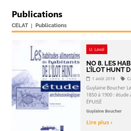
Publications
|
CELAT
Publications
U. Laval
NO 8. LES HA
L’ÎLOT HUNT D
1 août 2018
C
Guylaine Boucher Les
1850 à 1900 : étude
ÉPUISÉ
Guylaine Boucher
Lire plus ›