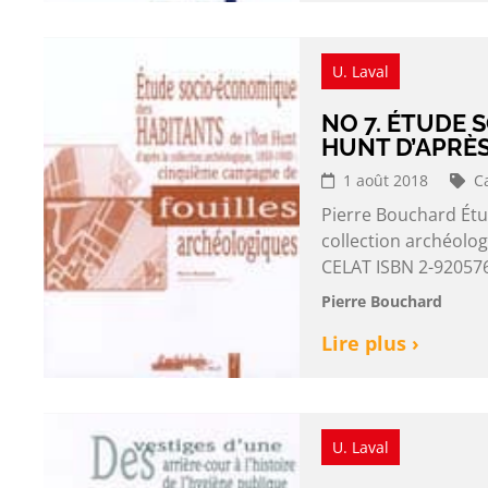
U. Laval
NO 7. ÉTUDE 
HUNT D’APRÈS
1 août 2018
C
Pierre Bouchard Étu
collection archéolo
CELAT ISBN 2-920576
Pierre Bouchard
Lire plus ›
U. Laval