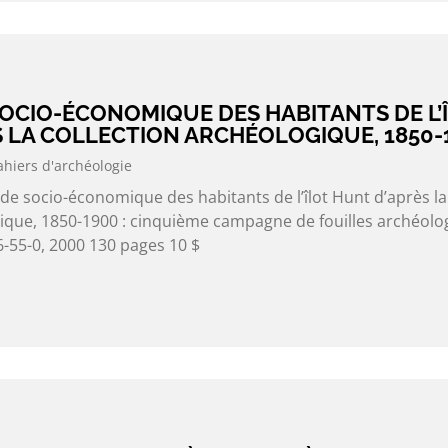
SOCIO-ÉCONOMIQUE DES HABITANTS DE L’
 LA COLLECTION ARCHÉOLOGIQUE, 1850-
ahiers d'archéologie
de socio-économique des habitants de l’îlot Hunt d’après la
gique, 1850-1900 : cinquième campagne de fouilles archéolo
-55-0, 2000 130 pages 10 $