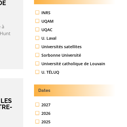
DE
INRS
UQAM
 à
UQAC
 Hunt
U. Laval
Universités satellites
Sorbonne Université
Université catholique de Louvain
U. TÉLUQ
Dates
 LES
2027
TRE-
2026
2025