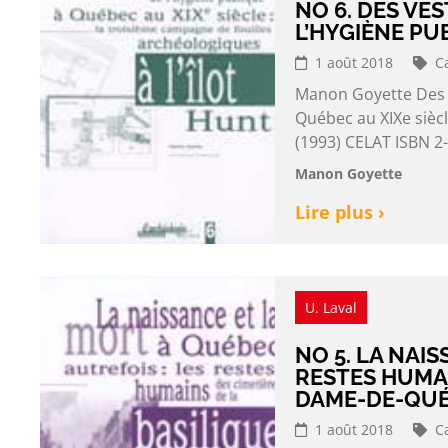
NO 6. DES VES
L’HYGIÈNE PU
1 août 2018
C
Manon Goyette Des ve
Québec au XIXe siècl
(1993) CELAT ISBN 2
Manon Goyette
Lire plus ›
U. Laval
NO 5. LA NAI
RESTES HUMAI
DAME-DE-QU
1 août 2018
C