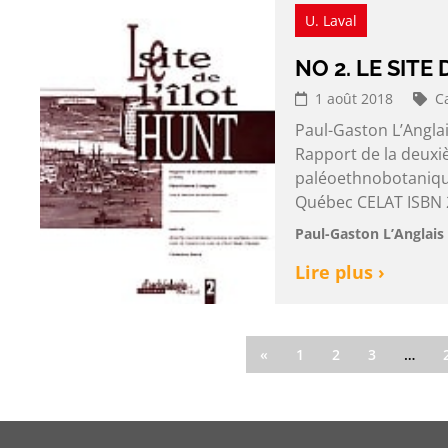
U. Laval
NO 2. LE SITE
1 août 2018
C
Paul-Gaston L’Anglai
Rapport de la deuxi
paléoethnobotanique
Québec CELAT ISBN 2
Paul-Gaston L’Anglais 
Lire plus ›
«
1
2
3
…