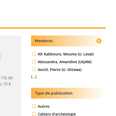
Membres
Aït Kabboura, Mounia (U. Laval)
E
Alessandra, Amandine (UQAM)
Anctil, Pierre (U. Ottawa)
[…]
110) de
s 10 $
Type de publication
Autres
Cahiers d'archéologie