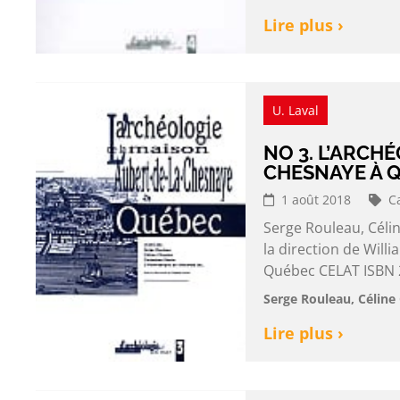
Lire plus ›
U. Laval
NO 3. L’ARCH
CHESNAYE À 
1 août 2018
C
Serge Rouleau, Célin
la direction de Wil
Québec CELAT ISBN 2
Serge Rouleau, Céline 
Lire plus ›