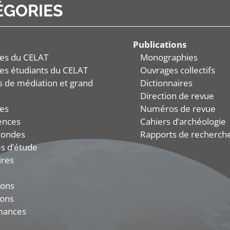
ÉGORIES
Publications
es du CELAT
Monographies
es étudiants du CELAT
Ouvrages collectifs
és de médiation et grand
Dictionnaires
Direction de revue
es
Numéros de revue
ences
Cahiers d’archéologie
rondes
Rapports de recherch
s d’étude
ires
ions
ions
mances