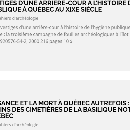
TIGES D’UNE ARRIÈRE-COUR À L’HISTOIRE 
BLIQUE À QUÉBEC AU XIXE SIÈCLE
ahiers d'archéologie
stiges d’une arrière-cour à l’histoire de l’hygiène publique
e : la troisième campagne de fouilles archéologiques à l’îlot
-920576-54-2, 2000 216 pages 10 $
SSANCE ET LA MORT À QUÉBEC AUTREFOIS :
NS DES CIMETIÈRES DE LA BASILIQUE NO
ÉBEC
ahiers d'archéologie