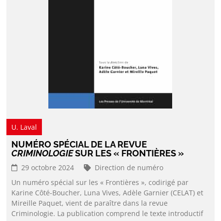
U. Laval
NUMÉRO SPÉCIAL DE LA REVUE
CRIMINOLOGIE
SUR LES « FRONTIÈRES »
29 octobre 2024
Direction de numéro
Un numéro spécial sur les « Frontières », codirigé par
Karine Côté-Boucher, Luna Vives, Adèle Garnier (CELAT) et
Mireille Paquet, vient de paraître dans la revue
Criminologie. La publication comprend le texte introductif