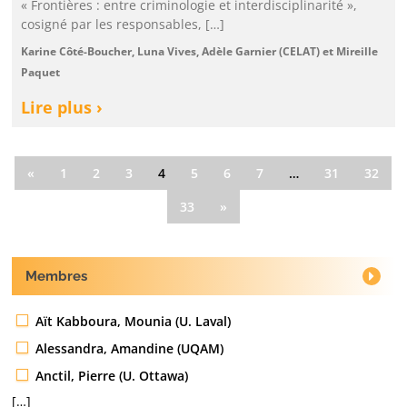
« Frontières : entre criminologie et interdisciplinarité »,
cosigné par les responsables, […]
Karine Côté-Boucher, Luna Vives, Adèle Garnier (CELAT) et Mireille
Paquet
Lire plus ›
«
1
2
3
4
5
6
7
…
31
32
33
»
Membres
Aït Kabboura, Mounia (U. Laval)
Alessandra, Amandine (UQAM)
Anctil, Pierre (U. Ottawa)
[…]