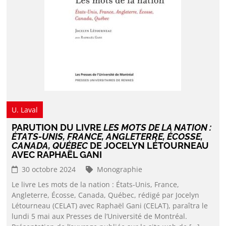
U. Laval
PARUTION DU LIVRE
LES MOTS DE LA NATION :
ÉTATS-UNIS, FRANCE, ANGLETERRE, ÉCOSSE,
CANADA, QUÉBEC
DE JOCELYN LÉTOURNEAU
AVEC RAPHAËL GANI
30 octobre 2024
Monographie
Le livre Les mots de la nation : États-Unis, France,
Angleterre, Écosse, Canada, Québec, rédigé par Jocelyn
Létourneau (CELAT) avec Raphaël Gani (CELAT), paraîtra le
lundi 5 mai aux Presses de l’Université de Montréal.