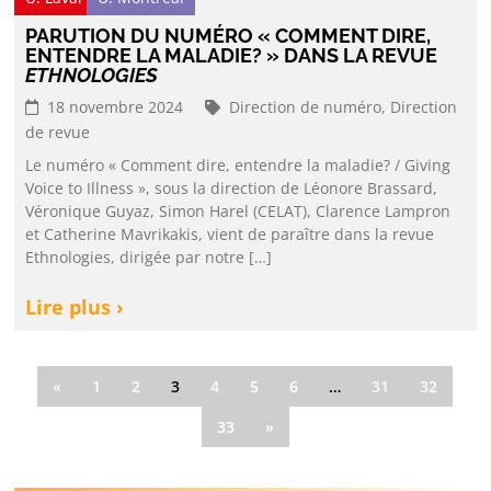
PARUTION DU NUMÉRO « COMMENT DIRE,
ENTENDRE LA MALADIE? » DANS LA REVUE
ETHNOLOGIES
18 novembre 2024
Direction de numéro,
Direction
de revue
Le numéro « Comment dire, entendre la maladie? / Giving
Voice to Illness », sous la direction de Léonore Brassard,
Véronique Guyaz, Simon Harel (CELAT), Clarence Lampron
et Catherine Mavrikakis, vient de paraître dans la revue
Ethnologies, dirigée par notre […]
Lire plus ›
«
1
2
3
4
5
6
…
31
32
33
»