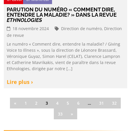
PARUTION DU NUMÉRO « COMMENT DIRE,
ENTENDRE LA MALADIE? » DANS LA REVUE
ETHNOLOGIES
18 novembre 2024
Direction de numéro,
Direction
de revue
Le numéro « Comment dire, entendre la maladie? / Giving
Voice to Illness », sous la direction de Léonore Brassard,
Véronique Guyaz, Simon Harel (CELAT), Clarence Lampron
et Catherine Mavrikakis, vient de paraître dans la revue
Ethnologies, dirigée par notre […]
Lire plus ›
«
1
2
3
4
5
6
…
31
32
33
»