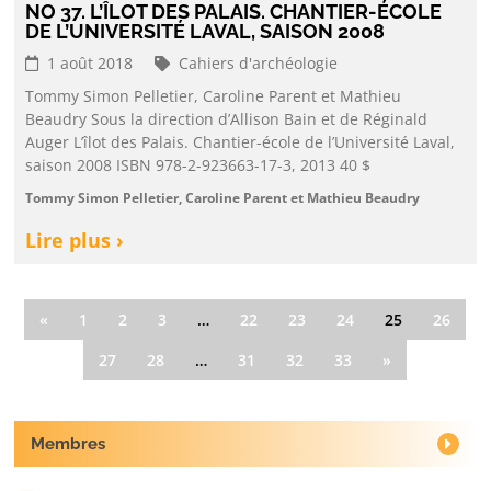
NO 37. L’ÎLOT DES PALAIS. CHANTIER-ÉCOLE
DE L’UNIVERSITÉ LAVAL, SAISON 2008
1 août 2018
Cahiers d'archéologie
Tommy Simon Pelletier, Caroline Parent et Mathieu
Beaudry Sous la direction d’Allison Bain et de Réginald
Auger L’îlot des Palais. Chantier-école de l’Université Laval,
saison 2008 ISBN 978-2-923663-17-3, 2013 40 $
Tommy Simon Pelletier, Caroline Parent et Mathieu Beaudry
Lire plus ›
«
1
2
3
…
22
23
24
25
26
27
28
…
31
32
33
»
Membres