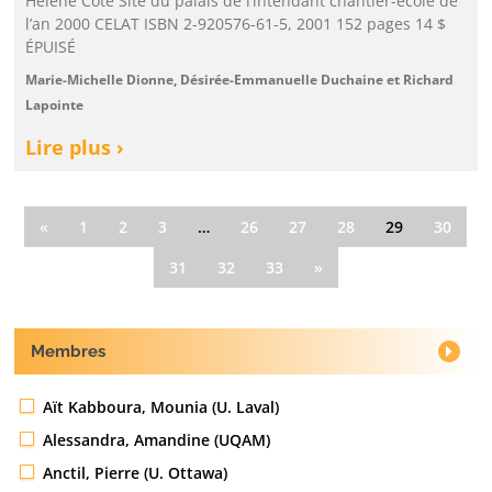
Hélène Côté Site du palais de l’intendant chantier-école de
l’an 2000 CELAT ISBN 2-920576-61-5, 2001 152 pages 14 $
ÉPUISÉ
Marie-Michelle Dionne, Désirée-Emmanuelle Duchaine et Richard
Lapointe
Lire plus ›
«
1
2
3
…
26
27
28
29
30
31
32
33
»
Membres
Aït Kabboura, Mounia (U. Laval)
Alessandra, Amandine (UQAM)
Anctil, Pierre (U. Ottawa)