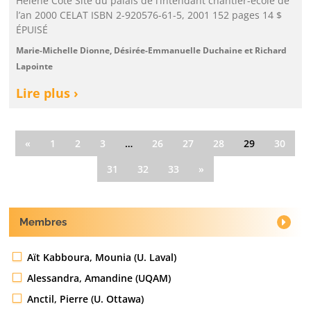
Hélène Côté Site du palais de l’intendant chantier-école de
l’an 2000 CELAT ISBN 2-920576-61-5, 2001 152 pages 14 $
ÉPUISÉ
Marie-Michelle Dionne, Désirée-Emmanuelle Duchaine et Richard
Lapointe
Lire plus ›
«
1
2
3
…
26
27
28
29
30
31
32
33
»
Membres
Aït Kabboura, Mounia (U. Laval)
Alessandra, Amandine (UQAM)
Anctil, Pierre (U. Ottawa)