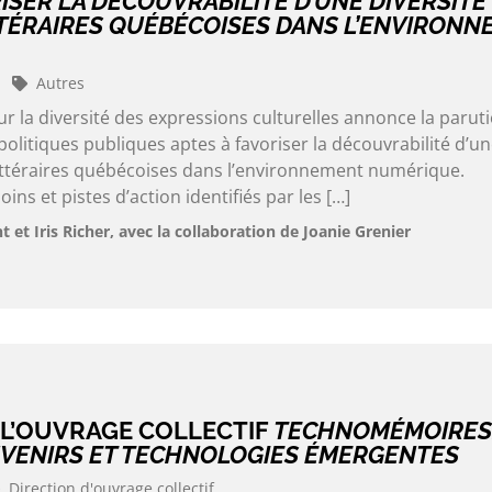
ISER LA DÉCOUVRABILITÉ D’UNE DIVERSITÉ
TÉRAIRES QUÉBÉCOISES DANS L’ENVIRONN
Autres
 la diversité des expressions culturelles annonce la parut
 politiques publiques aptes à favoriser la découvrabilité d’u
littéraires québécoises dans l’environnement numérique.
ns et pistes d’action identifiés par les […]
t Iris Richer, avec la collaboration de Joanie Grenier
 L’OUVRAGE COLLECTIF
TECHNOMÉMOIRES
VENIRS ET TECHNOLOGIES ÉMERGENTES
Direction d'ouvrage collectif