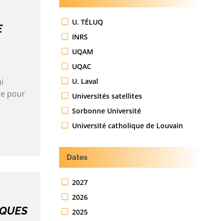
U. TÉLUQ
E
INRS
UQAM
UQAC
U. Laval
i
re pour
Universités satellites
Sorbonne Université
Université catholique de Louvain
Dates
2027
2026
IQUES
2025