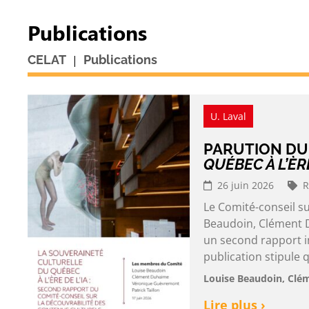
Publications
|
CELAT
Publications
U. Laval
PARUTION D
QUÉBEC À L’ÈRE
26 juin 2026
R
Le Comité-conseil s
Beaudoin, Clément D
un second rapport in
publication stipule q
Louise Beaudoin, Clé
Lire plus ›