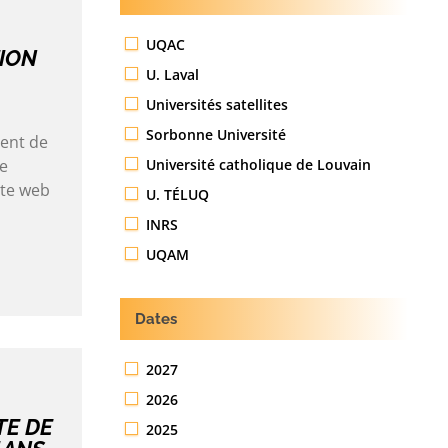
UQAC
ION
U. Laval
Universités satellites
Sorbonne Université
ient de
Université catholique de Louvain
de
ite web
U. TÉLUQ
INRS
UQAM
Dates
2027
2026
TE DE
2025