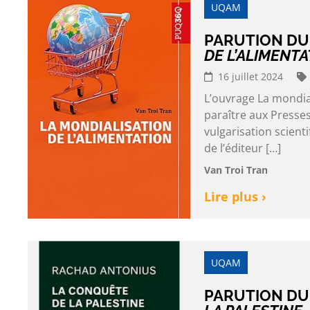
UQAM
PARUTION DU 
DE L’ALIMENTA
16 juillet 2024
L’ouvrage La mondia
paraître aux Presses
vulgarisation scient
de l’éditeur […]
Van Troi Tran
Lire plus ›
UQAM
PARUTION DU