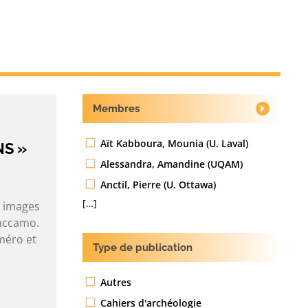
Membres
Aït Kabboura, Mounia (U. Laval)
NS »
Alessandra, Amandine (UQAM)
Anctil, Pierre (U. Ottawa)
[…]
, images
accamo.
méro et
Type de publication
Autres
Cahiers d'archéologie