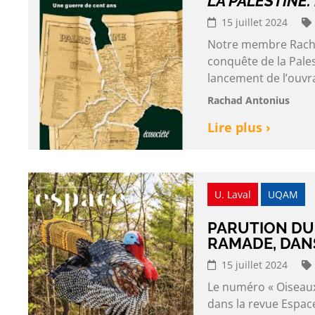
LA PALESTINE.
15 juillet 2024
Notre membre Rachad 
conquête de la Pales
lancement de l’ouvra
Rachad Antonius
Lire plus ›
U. Laval
UQAM
PARUTION DU 
RAMADE, DAN
15 juillet 2024
Le numéro « Oiseaux 
dans la revue Espac