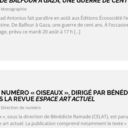
 DE BALFOUR À GAZA, UNE GUERRE DE CENT
Monographie
Antonius fait paraître en août aux Éditions Écosociété l’e
tine. De Balfour à Gaza, une guerre de cent ans. À l’occasio
ge, prévu ce mardi 20 août à 17 h […]
NUMÉRO « OISEAUX », DIRIGÉ PAR BÉNÉD
S LA REVUE
ESPACE ART ACTUEL
Direction de numéro
», sous la direction de Bénédicte Ramade (CELAT), est paru
e art actuel. La publication comprend notamment le texte «