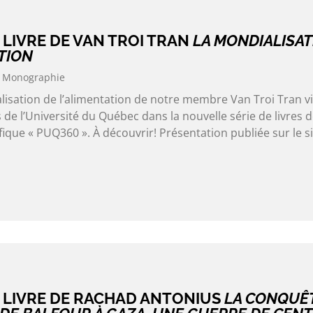
LIVRE DE VAN TROI TRAN
LA MONDIALISAT
TION
Monographie
lisation de l’alimentation de notre membre Van Troi Tran v
 de l’Université du Québec dans la nouvelle série de livres 
ifique « PUQ360 ». À découvrir! Présentation publiée sur le s
 LIVRE DE RACHAD ANTONIUS
LA CONQUÊ