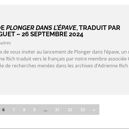
DE
PLONGER DANS L’ÉPAVE
, TRADUIT PAR
UET – 26 SEPTEMBRE 2024
Autres
 de vous inviter au lancement de Plonger dans l’épave, un 
e Rich traduit vers le français par notre membre associée 
lée de recherches menées dans les archives d’Adrienne Rich 
6
7
8
9
…
31
32
33
»