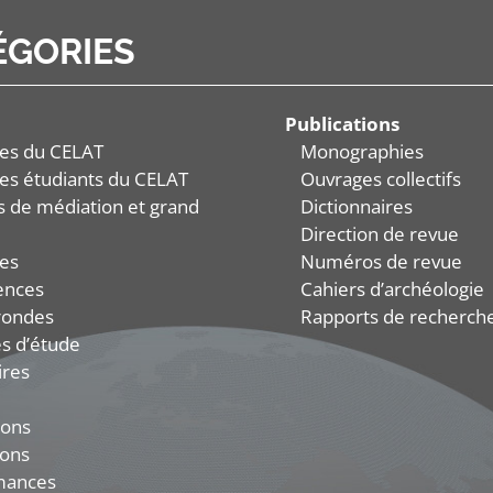
ÉGORIES
Publications
es du CELAT
Monographies
es étudiants du CELAT
Ouvrages collectifs
és de médiation et grand
Dictionnaires
Direction de revue
es
Numéros de revue
ences
Cahiers d’archéologie
rondes
Rapports de recherch
s d’étude
ires
ions
ions
mances