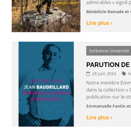
admirables » signé 
Bénédicte Ramade et 
Lire plus ›
Sorbonne Université
PARUTION DE
28 juin 2024
M
Notre membre Emmanu
dans la collection « 
publication sur le si
Emmanuelle Fantin et
Lire plus ›