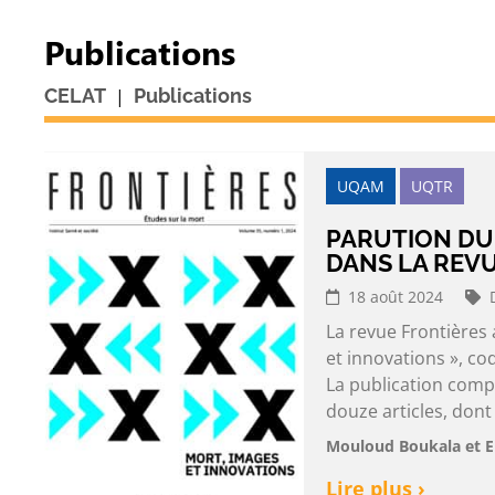
Publications
|
CELAT
Publications
UQAM
UQTR
PARUTION DU
DANS LA REV
18 août 2024
La revue Frontières
et innovations », 
La publication comp
douze articles, dont
Mouloud Boukala et 
Lire plus ›