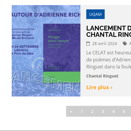
UQAM
LANCEMENT 
CHANTAL RING
28 avril 2024
Le CELAT est heureux
de poèmes d’Adrienn
Ringuet dans la fou
Chantal Ringuet
Lire plus ›
«
1
2
3
4
5