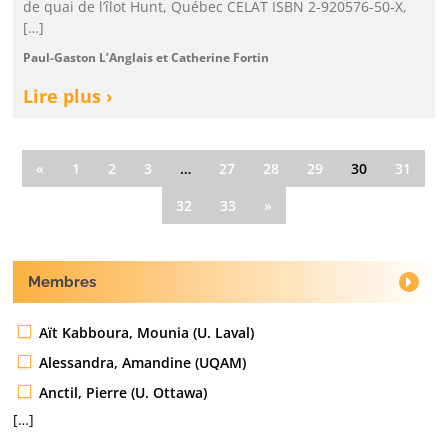
de quai de l’îlot Hunt, Québec CELAT ISBN 2-920576-50-X,
[…]
Paul-Gaston L’Anglais et Catherine Fortin
Lire plus ›
«
1
2
3
…
27
28
29
30
31
32
33
»
Membres
Aït Kabboura, Mounia (U. Laval)
Alessandra, Amandine (UQAM)
Anctil, Pierre (U. Ottawa)
[…]