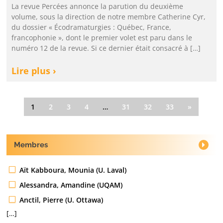
La revue Percées annonce la parution du deuxième
volume, sous la direction de notre membre Catherine Cyr,
du dossier « Écodramaturgies : Québec, France,
francophonie », dont le premier volet est paru dans le
numéro 12 de la revue. Si ce dernier était consacré à […]
Lire plus ›
1
2
3
4
…
31
32
33
»
Membres
Aït Kabboura, Mounia (U. Laval)
Alessandra, Amandine (UQAM)
Anctil, Pierre (U. Ottawa)
[…]