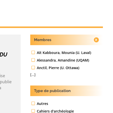
Membres
Aït Kabboura, Mounia (U. Laval)
 DU
Alessandra, Amandine (UQAM)
Anctil, Pierre (U. Ottawa)
[…]
ise
publie
a
Type de publication
Autres
Cahiers d'archéologie