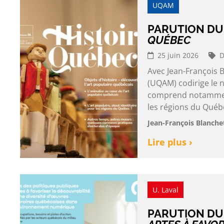
UQAM
PARUTION DU
QUÉBEC
25 juin 2026
D
Avec Jean-François 
(UQAM) codirige le n
comprend notamment 
les régions du Québec
Jean-François Blanche
Lire plus ›
U. Laval
PARUTION DU