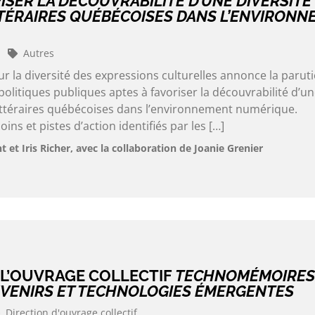
ISER LA DÉCOUVRABILITÉ D’UNE DIVERSITÉ
TÉRAIRES QUÉBÉCOISES DANS L’ENVIRONN
Autres
 la diversité des expressions culturelles annonce la parut
 politiques publiques aptes à favoriser la découvrabilité d’u
littéraires québécoises dans l’environnement numérique.
ns et pistes d’action identifiés par les […]
t Iris Richer, avec la collaboration de Joanie Grenier
 L’OUVRAGE COLLECTIF
TECHNOMÉMOIRES
VENIRS ET TECHNOLOGIES ÉMERGENTES
Direction d'ouvrage collectif