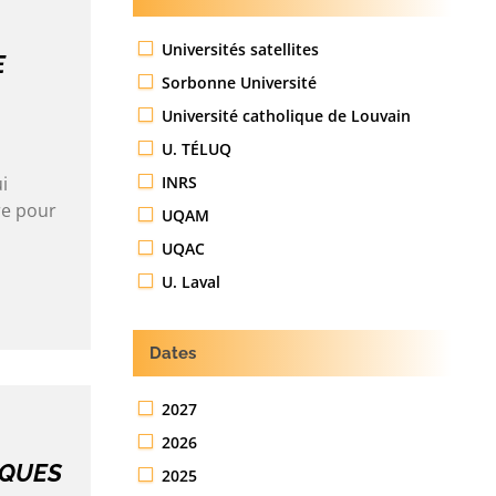
Universités satellites
E
Sorbonne Université
Université catholique de Louvain
U. TÉLUQ
INRS
i
re pour
UQAM
UQAC
U. Laval
Dates
2027
2026
IQUES
2025