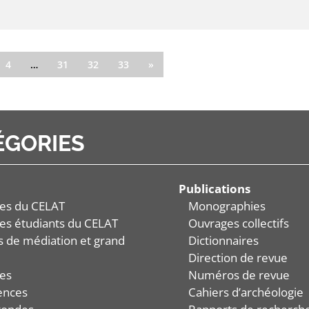
4
…
31
32
33
»
ÉGORIES
Publications
es du CELAT
Monographies
es étudiants du CELAT
Ouvrages collectifs
és de médiation et grand
Dictionnaires
Direction de revue
es
Numéros de revue
ences
Cahiers d’archéologie