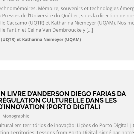
 Technomémoires. Mémoire, souvenirs et technologies émer
x Presses de l’Université du Québec, sous la direction de no
e Caccamo (UQTR) et Katharina Niemeyer (UQAM). Nos m
e Fantin et Celina Van Dembroucke y […]
(UQTR) et Katharina Niemeyer (UQAM)
N LIVRE D’ANDERSON DIEGO FARIAS DA
 RÉGULATION CULTURELLE DANS LES
D’INNOVATION (PORTO DIGITAL)
Monographie
ultural em territórios de inovação: Lições do Porto Digital | 
tion Territories: Lessons from Porto Digital, signé par notre