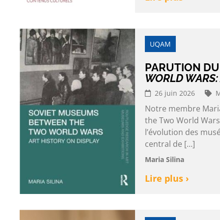
UQAM
PARUTION DU
WORLD WARS: 
26 juin 2026
M
Notre membre Maria 
the Two World Wars:
l’évolution des musé
central de […]
Maria Silina
Lire plus ›