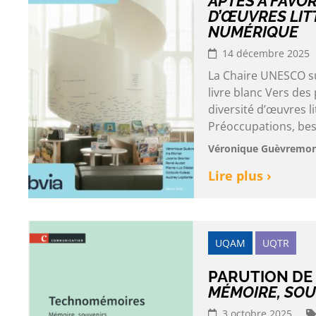
APTES À FAVOR
D’ŒUVRES LIT
NUMÉRIQUE
14 décembre 2025
La Chaire UNESCO sur
livre blanc Vers des
diversité d’œuvres 
Préoccupations, besoi
Véronique Guèvremont e
Lire plus ›
UQAM
UQTR
PARUTION DE
MÉMOIRE, SOU
3 octobre 2025