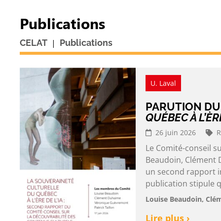
Publications
|
CELAT
Publications
U. Laval
PARUTION D
QUÉBEC À L’ÈRE
26 juin 2026
R
Le Comité-conseil s
Beaudoin, Clément D
un second rapport in
publication stipule q
Louise Beaudoin, Clé
Lire plus ›