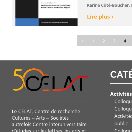
Karine Côté-Boucher, 
Lire plus ›
«
1
2
3
4
CAT
Activités
Colloqu
Colloqu
Le CELAT, Centre de recherche
Activit
Cultures – Arts – Sociétés,
public
autrefois Centre interuniversitaire
Colloqu
d’études sur les lettres, les arts et