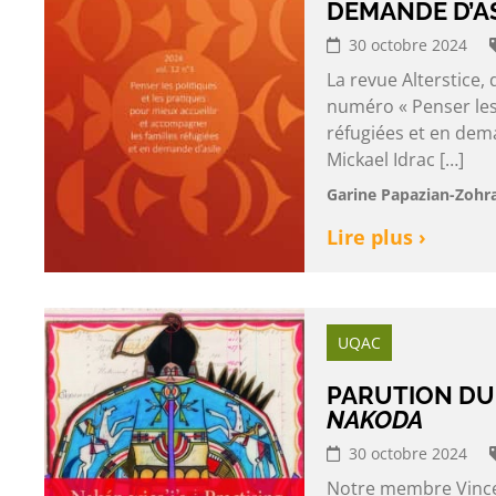
DEMANDE D’A
30 octobre 2024
La revue Alterstice
numéro « Penser les 
réfugiées et en dema
Mickael Idrac […]
Garine Papazian-Zohra
Lire plus ›
UQAC
PARUTION DU
NAKODA
30 octobre 2024
Notre membre Vincen