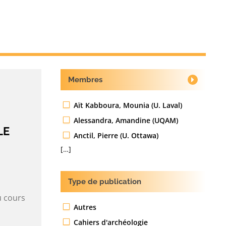
Membres
Aït Kabboura, Mounia (U. Laval)
Alessandra, Amandine (UQAM)
LE
Anctil, Pierre (U. Ottawa)
[…]
Type de publication
u cours
Autres
Cahiers d'archéologie