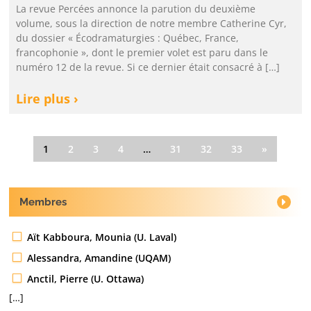
La revue Percées annonce la parution du deuxième
volume, sous la direction de notre membre Catherine Cyr,
du dossier « Écodramaturgies : Québec, France,
francophonie », dont le premier volet est paru dans le
numéro 12 de la revue. Si ce dernier était consacré à […]
Lire plus ›
1
2
3
4
…
31
32
33
»
Membres
Aït Kabboura, Mounia (U. Laval)
Alessandra, Amandine (UQAM)
Anctil, Pierre (U. Ottawa)
[…]