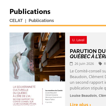
Publications
|
CELAT
Publications
U. Laval
PARUTION D
QUÉBEC À L’ÈRE
26 juin 2026
R
Le Comité-conseil s
Beaudoin, Clément D
un second rapport in
publication stipule q
Louise Beaudoin, Clé
Lire plus ›