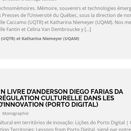
 Technomémoires. Mémoire, souvenirs et technologies émer
x Presses de l’Université du Québec, sous la direction de no
e Caccamo (UQTR) et Katharina Niemeyer (UQAM). Nos m
e Fantin et Celina Van Dembroucke y […]
(UQTR) et Katharina Niemeyer (UQAM)
N LIVRE D’ANDERSON DIEGO FARIAS DA
 RÉGULATION CULTURELLE DANS LES
D’INNOVATION (PORTO DIGITAL)
Monographie
ultural em territórios de inovação: Lições do Porto Digital | 
tion Territories: Lessons from Porto Digital, signé par notre