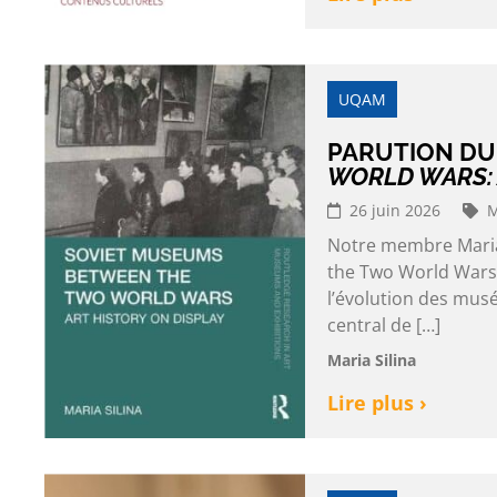
UQAM
PARUTION DU
WORLD WARS: 
26 juin 2026
M
Notre membre Maria 
the Two World Wars:
l’évolution des musé
central de […]
Maria Silina
Lire plus ›