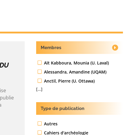
Membres
Aït Kabboura, Mounia (U. Laval)
 DU
Alessandra, Amandine (UQAM)
Anctil, Pierre (U. Ottawa)
[…]
ise
publie
a
Type de publication
Autres
Cahiers d'archéologie