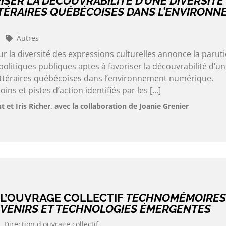
ISER LA DÉCOUVRABILITÉ D’UNE DIVERSITÉ
TÉRAIRES QUÉBÉCOISES DANS L’ENVIRONN
Autres
 la diversité des expressions culturelles annonce la parut
 politiques publiques aptes à favoriser la découvrabilité d’u
littéraires québécoises dans l’environnement numérique.
ns et pistes d’action identifiés par les […]
t Iris Richer, avec la collaboration de Joanie Grenier
 L’OUVRAGE COLLECTIF
TECHNOMÉMOIRES
VENIRS ET TECHNOLOGIES ÉMERGENTES
Direction d'ouvrage collectif