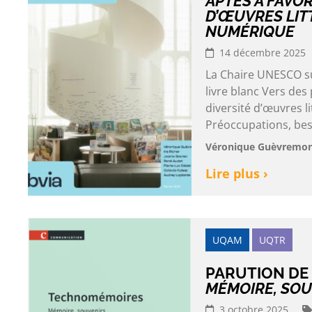
APTES À FAVOR
D’ŒUVRES LIT
NUMÉRIQUE
14 décembre 2025
La Chaire UNESCO sur
livre blanc Vers des
diversité d’œuvres 
Préoccupations, besoi
Véronique Guèvremont e
Lire plus ›
UQAM
UQTR
PARUTION DE
MÉMOIRE, SOU
3 octobre 2025