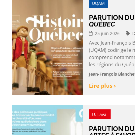
UQAM
PARUTION DU
QUÉBEC
25 juin 2026
D
Avec Jean-François 
(UQAM) codirige le n
comprend notamment 
les régions du Québec
Jean-François Blanche
Lire plus ›
U. Laval
PARUTION DU