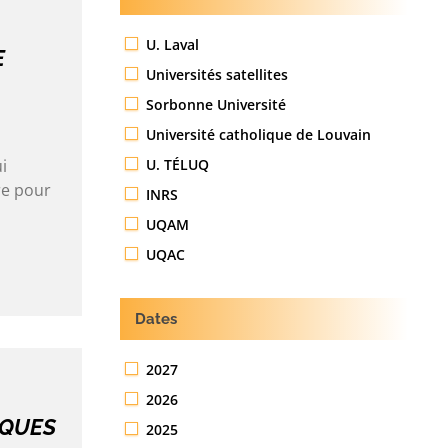
U. Laval
E
Universités satellites
Sorbonne Université
Université catholique de Louvain
U. TÉLUQ
i
re pour
INRS
UQAM
UQAC
Dates
2027
2026
IQUES
2025