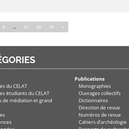
4
…
31
32
33
»
ÉGORIES
Publications
es du CELAT
Monographies
es étudiants du CELAT
Ouvrages collectifs
és de médiation et grand
Dictionnaires
Direction de revue
es
Numéros de revue
ences
Cahiers d’archéologie