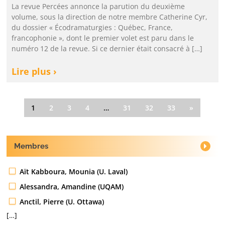
La revue Percées annonce la parution du deuxième
volume, sous la direction de notre membre Catherine Cyr,
du dossier « Écodramaturgies : Québec, France,
francophonie », dont le premier volet est paru dans le
numéro 12 de la revue. Si ce dernier était consacré à […]
Lire plus ›
1
2
3
4
…
31
32
33
»
Membres
Aït Kabboura, Mounia (U. Laval)
Alessandra, Amandine (UQAM)
Anctil, Pierre (U. Ottawa)
[…]