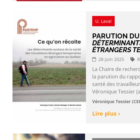
U. Laval
PARUTION D
DÉTERMINANTS
ÉTRANGERS TE
28 juin 2025
R
La Chaire de reche
la parution du rappo
santé des travailleu
Véronique Tessier (
Véronique Tessier (CE
Lire plus ›