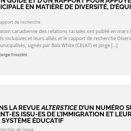
UN GUIDE ET D’UN RAPPORT POUR APPUY
CIPALE EN MATIÈRE DE DIVERSITÉ, D’ÉQUI
apport de recherche
ation canadienne des relations raciales ont publié en mars 
s inclusives et leurs alliés et le rapport de recherche Divers
unicipalités, signés par Bob White (CELAT) et Jorge […]
Jorge Frozzini
NS LA REVUE
ALTERSTICE
D’UN NUMÉRO S
NT-ES ISSU-ES DE L’IMMIGRATION ET LEU
E SYSTÈME ÉDUCATIF
irection de revue