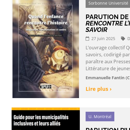
Sorbonne Université
PARUTION DE
RENCONTRE L’
SAVOIR
27 juin 2025
D
L’ouvrage collectif 
savoirs, codirigé pa
paraître aux Presses
Littérature de jeunes
Emmanuelle Fantin (CE
Lire plus ›
U. Montréal