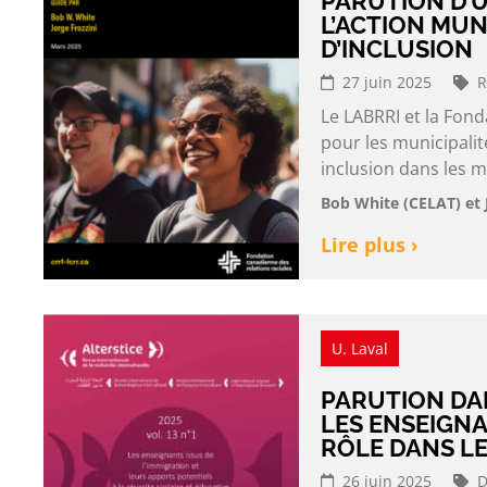
PARUTION D’
L’ACTION MUNI
D’INCLUSION
27 juin 2025
R
Le LABRRI et la Fond
pour les municipalité
inclusion dans les m
Bob White (CELAT) et 
Lire plus ›
U. Laval
PARUTION DA
LES ENSEIGNA
RÔLE DANS L
26 juin 2025
D