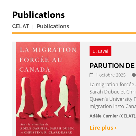
Publications
|
CELAT
Publications
U. Laval
PARUTION DE
1 octobre 2025
La migration forcée 
Sarah Dubuc et Chris
Queen’s University P
migration in/to Can
Adèle Garnier (CELAT)
Lire plus ›