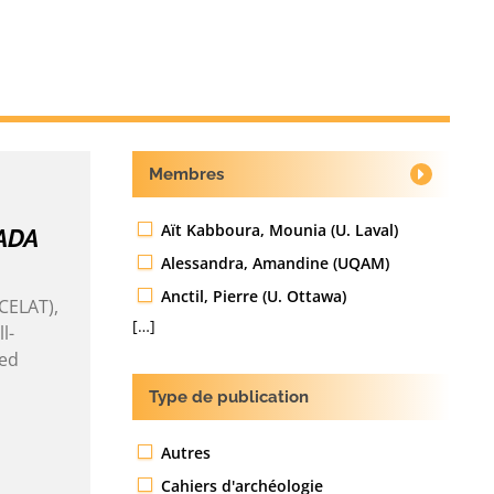
Membres
Aït Kabboura, Mounia (U. Laval)
ADA
Alessandra, Amandine (UQAM)
Anctil, Pierre (U. Ottawa)
(CELAT),
[…]
l-
ced
Type de publication
Autres
Cahiers d'archéologie