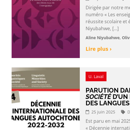
Dirigée par notre m
numéro « Les enseign
réussite scolaire et 
Niyubahwe, […]
Aline Niyubahwe, Oliv
Lire plus ›
U. Laval
PARUTION DA
SOCIÉTÉ
D’UN
DES LANGUES
25 juin 2025
D
Est paru en mai 2025
« Décennie internati