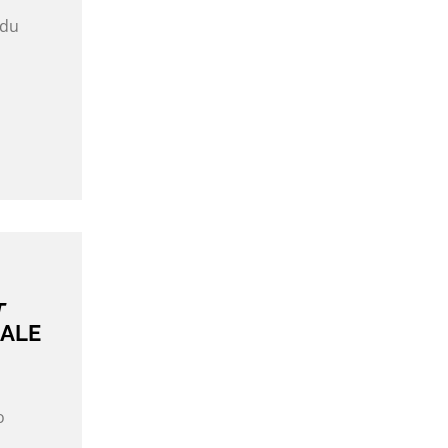
 du
a
T
NALE
o