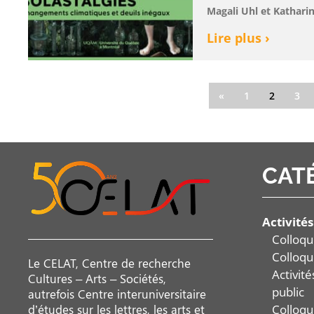
Magali Uhl et Kathari
Lire plus ›
«
1
2
3
CAT
Activités
Colloqu
Colloqu
Le CELAT, Centre de recherche
Activit
Cultures – Arts – Sociétés,
public
autrefois Centre interuniversitaire
Colloqu
d’études sur les lettres, les arts et