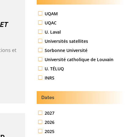
UQAM
UQAC
 ET
U. Laval
Universités satellites
tions et
Sorbonne Université
Université catholique de Louvain
U. TÉLUQ
INRS
Dates
2027
2026
2025