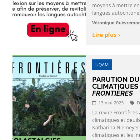
moyens à mettre en 
langues autochtones 
Véronique Guèvremont
Lire plus ›
UQAM
PARUTION DU
CLIMATIQUES 
FRONTIÈRES
13 mai 2025
D
La revue Frontières
climatiques et deuil
Katharina Niemeyer.
climatiques et les in