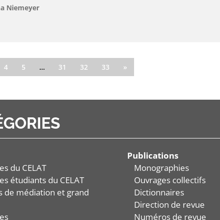
na Niemeyer
4
5
…
31
32
33
»
ÉGORIES
Publications
es du CELAT
Monographies
es étudiants du CELAT
Ouvrages collectifs
és de médiation et grand
Dictionnaires
Direction de revue
es
Numéros de revue