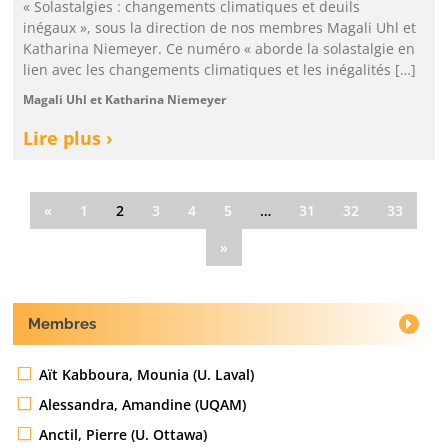
« Solastalgies : changements climatiques et deuils
inégaux », sous la direction de nos membres Magali Uhl et
Katharina Niemeyer. Ce numéro « aborde la solastalgie en
lien avec les changements climatiques et les inégalités […]
Magali Uhl et Katharina Niemeyer
Lire plus ›
«
1
2
3
4
5
…
31
32
33
»
Membres
Aït Kabboura, Mounia (U. Laval)
Alessandra, Amandine (UQAM)
Anctil, Pierre (U. Ottawa)