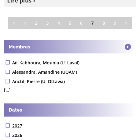
Lire plus ›
«
1
2
3
4
5
6
7
8
9
»
Membres
Aït Kabboura, Mounia (U. Laval)
Alessandra, Amandine (UQAM)
Anctil, Pierre (U. Ottawa)
[…]
Dates
2027
2026