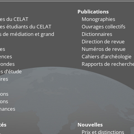
Publications
es du CELAT
Monographies
es étudiants du CELAT
Ouvrages collectifs
és de médiation et grand
Dictionnaires
Direction de revue
es
Numéros de revue
ences
Cahiers d’archéologie
rondes
Rapports de recherch
s d’étude
ires
ions
ions
mances
tés
Nouvelles
L
Prix et distinctions