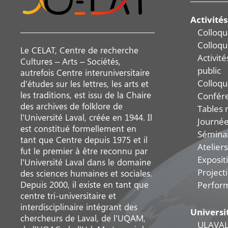
Activités
Colloqu
Colloqu
Le CELAT, Centre de recherche
Activit
Cultures – Arts – Sociétés,
public
autrefois Centre interuniversitaire
Colloqu
d’études sur les lettres, les arts et
les traditions, est issu de la Chaire
Confér
des archives de folklore de
Tables 
l’Université Laval, créée en 1944. Il
Journée
est constitué formellement en
Sémina
tant que Centre depuis 1975 et il
Ateliers
fut le premier à être reconnu par
Exposit
l’Université Laval dans le domaine
Project
des sciences humaines et sociales.
Depuis 2000, il existe en tant que
Perfor
centre tri-universitaire et
interdisciplinaire intégrant des
Universi
chercheurs de Laval, de l’UQAM,
ULAVA