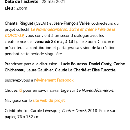
Date de l'activité
: 28 mai 2021
Lieu
: Zoom
Chantal Ringuet
(CELAT) et
Jean-François Vallée
, codirecteurs du
projet collectif
Le Novendécaméron. Écrire et créer à l’ère de la
COVID-19
, vous convient à un second dialogue avec les
créateur.rice.s ce
vendredi 28 mai, à 13 h,
sur Zoom. Chacun.e
présentera sa contribution et partagera sa vision de la création
pendant cette période singulière.
Prendront part à la discussion :
Lucie Bourassa
,
Daniel Canty
,
Carine
Chichereau
,
Laure Gauthier
,
Claude La Charité
et
Élise Turcotte
.
Inscrivez-vous à l’
événement Facebook
.
Cliquez
ici
pour en savoir davantage sur
Le Novendécaméron
.
Naviguez sur le
site web du projet
.
Crédit photo : Carole Lévesque,
Centre-Ouest
, 2018. Encre sur
papier, 76 x 152 cm