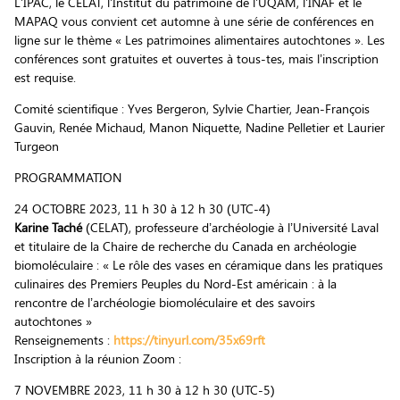
L’IPAC, le CELAT, l’Institut du patrimoine de l’UQAM, l’INAF et le
MAPAQ vous convient cet automne à une série de conférences en
ligne sur le thème « Les patrimoines alimentaires autochtones ». Les
conférences sont gratuites et ouvertes à tous-tes, mais l’inscription
est requise.
Comité scientifique : Yves Bergeron, Sylvie Chartier, Jean-François
Gauvin, Renée Michaud, Manon Niquette, Nadine Pelletier et Laurier
Turgeon
PROGRAMMATION
24 OCTOBRE 2023, 11 h 30 à 12 h 30 (UTC-4)
Karine Taché
(CELAT), professeure d’archéologie à l’Université Laval
et titulaire de la Chaire de recherche du Canada en archéologie
biomoléculaire : « Le rôle des vases en céramique dans les pratiques
culinaires des Premiers Peuples du Nord-Est américain : à la
rencontre de l’archéologie biomoléculaire et des savoirs
autochtones »
Renseignements :
https://tinyurl.com/35x69rft
Inscription à la réunion Zoom :
7 NOVEMBRE 2023, 11 h 30 à 12 h 30 (UTC-5)