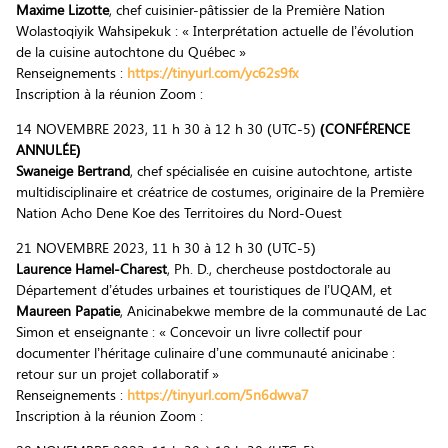
Maxime Lizotte
, chef cuisinier-pâtissier de la Première Nation
Wolastoqiyik Wahsipekuk : « Interprétation actuelle de l’évolution
de la cuisine autochtone du Québec »
Renseignements :
https://tinyurl.com/yc62s9fx
Inscription à la réunion Zoom :
14 NOVEMBRE 2023, 11 h 30 à 12 h 30 (UTC-5)
(CONFÉRENCE
ANNULÉE)
Swaneige Bertrand
, chef spécialisée en cuisine autochtone, artiste
multidisciplinaire et créatrice de costumes, originaire de la Première
Nation Acho Dene Koe des Territoires du Nord-Ouest
21 NOVEMBRE 2023, 11 h 30 à 12 h 30 (UTC-5)
Laurence Hamel-Charest
, Ph. D., chercheuse postdoctorale au
Département d’études urbaines et touristiques de l’UQAM, et
Maureen Papatie
, Anicinabekwe membre de la communauté de Lac
Simon et enseignante : « Concevoir un livre collectif pour
documenter l’héritage culinaire d’une communauté anicinabe :
retour sur un projet collaboratif »
Renseignements :
https://tinyurl.com/5n6dwva7
Inscription à la réunion Zoom :