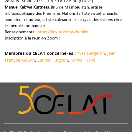
28 NOVEMBRE 2023, 11 h 30 à 12 h 30 (UTC-5)
Manuel Kak’wa Kurtness
, Ilnu de Mashteuiatsh, artiste
multidisciplinaire des Premières Nations (artiste visuel, cinéaste,
animateur et auteur, artiste culinaire) : « Le cycle des saisons chez
les peuples nomades »
Renseignements :
https://tinyurl.com/yckupfkx
Inscription à la réunion Zoom :
Membres du CELAT concerné-es :
Yves Bergeron
,
Jean-
François Gauvin
,
Laurier Turgeon
,
Karine Taché