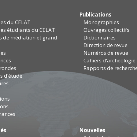
s
Publications
ues du CELAT
Monographies
es étudiants du CELAT
Ouvrages collectifs
és de médiation et grand
Dictionnaires
Direction de revue
ues
Numéros de revue
ences
Cahiers d’archéologie
 rondes
Rapports de recherch
s d’étude
ires
ions
ions
mances
tés
Nouvelles