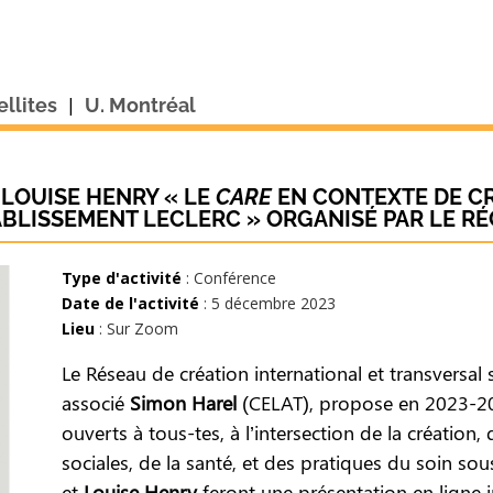
|
ellites
U. Montréal
 LOUISE HENRY « LE
CARE
EN CONTEXTE DE CR
ABLISSEMENT LECLERC » ORGANISÉ PAR LE RÉ
Type d'activité
: Conférence
Date de l'activité
: 5 décembre 2023
Lieu
: Sur Zoom
Le Réseau de création international et transversal 
associé
Simon Harel
(CELAT), propose en 2023-202
ouverts à tous-tes, à l’intersection de la création,
sociales, de la santé, et des pratiques du soin s
et
Louise Henry
feront une présentation en ligne i