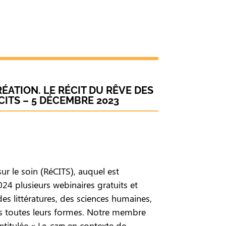
ÉATION. LE RÉCIT DU RÊVE DES
CITS – 5 DÉCEMBRE 2023
sur le soin (RéCITS), auquel est
4 plusieurs webinaires gratuits et
 des littératures, des sciences humaines,
ous toutes leurs formes. Notre membre
ntitulée « Le
car
e en contexte de