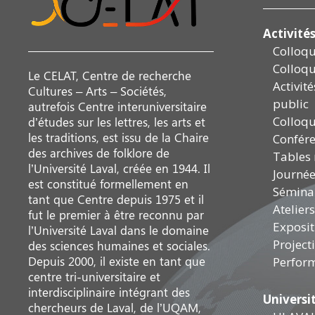
Activité
Colloq
Colloqu
Le CELAT, Centre de recherche
Activit
Cultures – Arts – Sociétés,
public
autrefois Centre interuniversitaire
Colloq
d’études sur les lettres, les arts et
les traditions, est issu de la Chaire
Confér
des archives de folklore de
Tables
l’Université Laval, créée en 1944. Il
Journée
est constitué formellement en
Sémina
tant que Centre depuis 1975 et il
Ateliers
fut le premier à être reconnu par
Exposit
l’Université Laval dans le domaine
Project
des sciences humaines et sociales.
Depuis 2000, il existe en tant que
Perfor
centre tri-universitaire et
interdisciplinaire intégrant des
Universi
chercheurs de Laval, de l’UQAM,