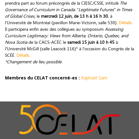
prendra part au forum précongrès de la CIESC/CSSE, intitulé
The
Governance of Curriculum in Canada:
“
Legitimate Futures
”
in Times
of Global Crises
, le
mercredi 12 juin, de 13 h à 16 h 30
, à
l’Université de Montréal (pavillon Marie-Victorin, salle 530).
Détails.
Il participera enfin avec des collègues au symposium
Assessing
Curriculum Legitimacy: Views from Alberta, Ontario, Quebec, and
Nova Scotia
de la CACS-ACÉC le
samedi 15 juin à 10 h 45
à
l’Université McGill (salle Leacock 116)* à l’occasion du Congrès de la
SCÉÉ.
Détails.
*Changement de lieu possible.
Membres du CELAT concerné-es :
Raphaël Gani