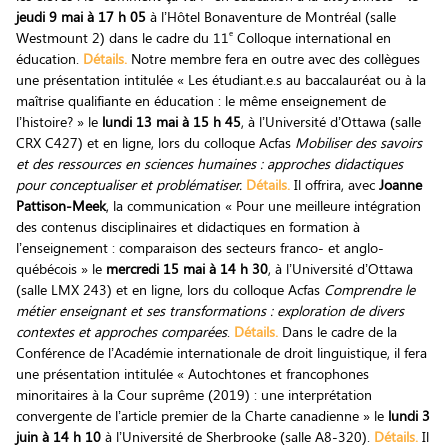
jeudi 9 mai à 17 h 05
à l’Hôtel Bonaventure de Montréal (salle
e
Westmount 2) dans le cadre du 11
Colloque international en
éducation.
Détails.
Notre membre fera en outre avec des collègues
une présentation intitulée « Les étudiant.e.s au baccalauréat ou à la
maîtrise qualifiante en éducation : le même enseignement de
l’histoire? » le
lundi 13 mai à 15 h 45
, à l’Université d’Ottawa (salle
CRX C427) et en ligne, lors du colloque Acfas
Mobiliser des savoirs
et des ressources en sciences humaines : approches didactiques
pour conceptualiser et problématiser.
Détails.
Il offrira, avec
Joanne
Pattison-Meek
, la communication « Pour une meilleure intégration
des contenus disciplinaires et didactiques en formation à
l’enseignement : comparaison des secteurs franco- et anglo-
québécois » le
mercredi 15 mai à 14 h 30
, à l’Université d’Ottawa
(salle LMX 243) et en ligne, lors du colloque Acfas
Comprendre le
métier enseignant et ses transformations : exploration de divers
contextes et approches comparées
.
Détails.
Dans le cadre de la
Conférence de l’Académie internationale de droit linguistique, il fera
une présentation intitulée « Autochtones et francophones
minoritaires à la Cour suprême (2019) : une interprétation
convergente de l’article premier de la Charte canadienne » le
lundi 3
juin à 14 h 10
à l’Université de Sherbrooke (salle A8-320).
Détails.
Il