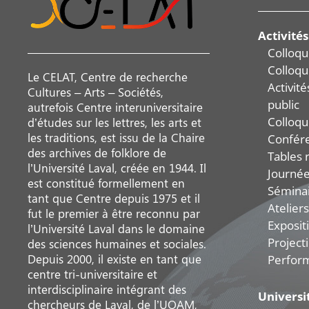
Activités
Colloqu
Colloqu
Le CELAT, Centre de recherche
Activit
Cultures – Arts – Sociétés,
public
autrefois Centre interuniversitaire
Colloqu
d’études sur les lettres, les arts et
les traditions, est issu de la Chaire
Confér
des archives de folklore de
Tables 
l’Université Laval, créée en 1944. Il
Journée
est constitué formellement en
Sémina
tant que Centre depuis 1975 et il
Ateliers
fut le premier à être reconnu par
Exposit
l’Université Laval dans le domaine
Project
des sciences humaines et sociales.
Depuis 2000, il existe en tant que
Perfor
centre tri-universitaire et
interdisciplinaire intégrant des
Universi
chercheurs de Laval, de l’UQAM,