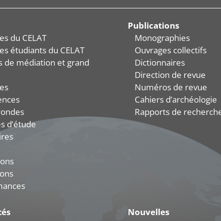
Publications
es du CELAT
Monographies
es étudiants du CELAT
Ouvrages collectifs
és de médiation et grand
Dictionnaires
Direction de revue
es
Numéros de revue
ences
Cahiers d’archéologie
rondes
Rapports de recherch
s d’étude
ires
ions
ions
mances
tés
Nouvelles