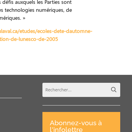
 défis auxquels les Parties sont
 des technologies numériques, de
umériques. »
ulaval.ca/etudes/ecoles-dete-dautomne-
ntion-de-lunesco-de-2005
Abonnez-vous à
l'infolettre