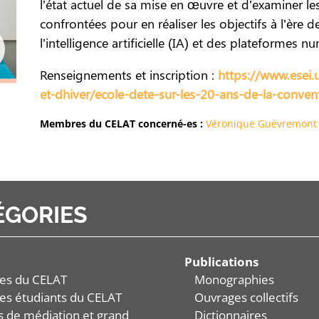
l’état actuel de sa mise en œuvre et d’examiner les
confrontées pour en réaliser les objectifs à l’ère
l’intelligence artificielle (IA) et des plateformes n
Renseignements et inscription :
https://www.esei.
et-dhiver/ecole-dete-sur-les-20-ans-de-la-conve
Membres du CELAT concerné-es :
Véronique Guèvremont
ÉGORIES
Publications
es du CELAT
Monographies
es étudiants du CELAT
Ouvrages collectifs
és de médiation et grand
Dictionnaires