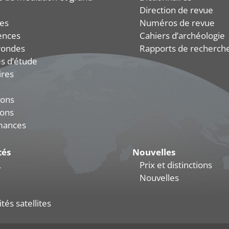
Direction de revue
es
Numéros de revue
ences
Cahiers d’archéologie
rondes
Rapports de recherch
s d’étude
ires
ions
ions
mances
tés
Nouvelles
L
Prix et distinctions
Nouvelles
tés satellites