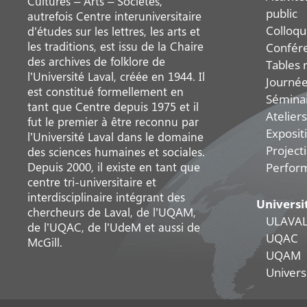
Cultures – Arts – Sociétés,
public
autrefois Centre interuniversitaire
Colloqu
d’études sur les lettres, les arts et
les traditions, est issu de la Chaire
Confér
des archives de folklore de
Tables 
l’Université Laval, créée en 1944. Il
Journée
est constitué formellement en
Sémina
tant que Centre depuis 1975 et il
Ateliers
fut le premier à être reconnu par
Exposit
l’Université Laval dans le domaine
Project
des sciences humaines et sociales.
Depuis 2000, il existe en tant que
Perfor
centre tri-universitaire et
interdisciplinaire intégrant des
Universi
chercheurs de Laval, de l’UQAM,
ULAVA
de l’UQAC, de l’UdeM et aussi de
UQAC
McGill.
UQAM
Universi