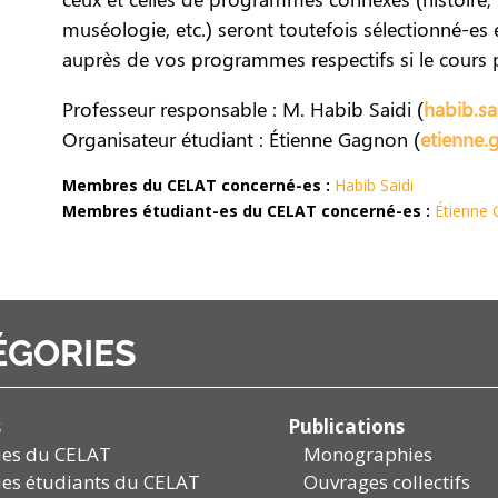
muséologie, etc.) seront toutefois sélectionné-es en
auprès de vos programmes respectifs si le cours p
Professeur responsable : M. Habib Saidi (
habib.sa
Organisateur étudiant : Étienne Gagnon (
etienne.
Membres du CELAT concerné-es :
Habib Saidi
Membres étudiant-es du CELAT concerné-es :
Étienne
ÉGORIES
s
Publications
ues du CELAT
Monographies
es étudiants du CELAT
Ouvrages collectifs