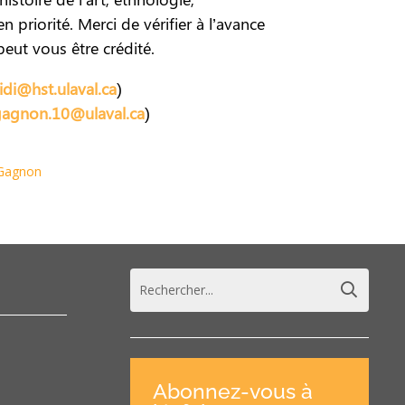
 priorité. Merci de vérifier à l’avance
eut vous être crédité.
idi@hst.ulaval.ca
)
gagnon.10@ulaval.ca
)
 Gagnon
Abonnez-vous à