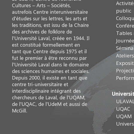
Activit
Cultures – Arts – Sociétés,
public
autrefois Centre interuniversitaire
Colloq
d’études sur les lettres, les arts et
les traditions, est issu de la Chaire
Confér
des archives de folklore de
Tables
l’Université Laval, créée en 1944. Il
Journée
est constitué formellement en
Sémina
tant que Centre depuis 1975 et il
Ateliers
fut le premier à être reconnu par
Exposit
l’Université Laval dans le domaine
Project
des sciences humaines et sociales.
Depuis 2000, il existe en tant que
Perfor
centre tri-universitaire et
interdisciplinaire intégrant des
Universi
chercheurs de Laval, de l’UQAM,
ULAVA
de l’UQAC, de l’UdeM et aussi de
UQAC
McGill.
UQAM
Universi