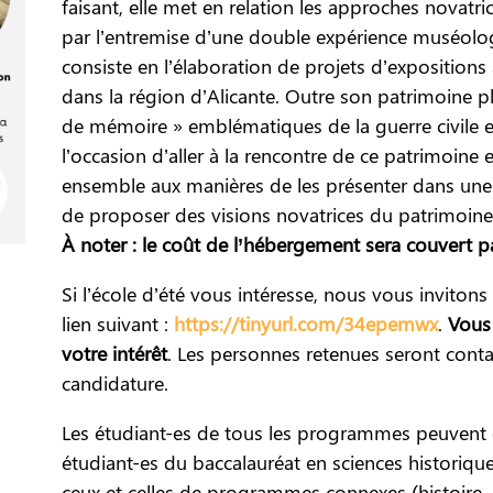
faisant, elle met en relation les approches novatr
par l’entremise d’une double expérience muséolog
consiste en l’élaboration de projets d’expositions 
dans la région d’Alicante. Outre son patrimoine plur
de mémoire » emblématiques de la guerre civile 
l’occasion d’aller à la rencontre de ce patrimoine 
ensemble aux manières de les présenter dans une
de proposer des visions novatrices du patrimoine
À noter : le coût de l’hébergement sera couvert pa
Si l’école d’été vous intéresse, nous vous invitons 
lien suivant :
https://tinyurl.com/34epemwx
.
Vous
votre intérêt
. Les personnes retenues seront conta
candidature.
Les étudiant-es de tous les programmes peuvent ê
étudiant-es du baccalauréat en sciences historiqu
ceux et celles de programmes connexes (histoire, hi