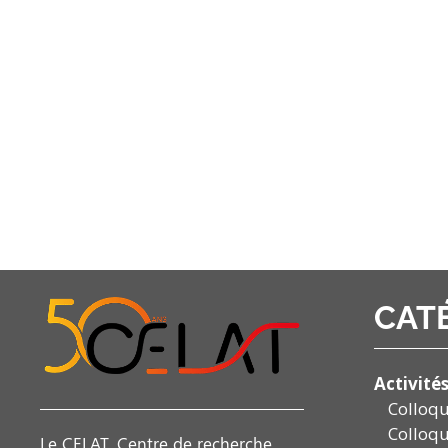
CAT
Activité
Colloq
Colloqu
Le CELAT, Centre de recherche