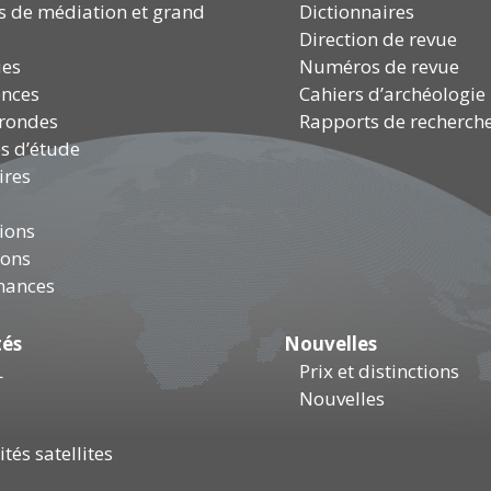
és de médiation et grand
Dictionnaires
Direction de revue
ues
Numéros de revue
ences
Cahiers d’archéologie
 rondes
Rapports de recherch
s d’étude
ires
ions
ions
mances
tés
Nouvelles
L
Prix et distinctions
Nouvelles
tés satellites