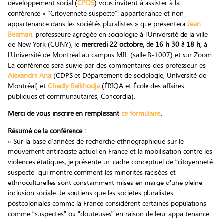
développement social (
CPDS
) vous invitent à assister à la
conférence « “Citoyenneté suspecte”: appartenance et non-
appartenance dans les sociétés pluralistes » que présentera
Jean
Beaman
, professeure agrégée en sociologie à l’Université de la ville
de New York (CUNY), le
mercredi 22 octobre, de 16 h 30 à 18 h,
à
l’Université de Montréal au campus MIL (salle B-1007) et sur Zoom.
La conférence sera suivie par des commentaires des professeur-es
Alexandra Ana
(CDPS et Département de sociologie, Université de
Montréal) et
Chedly Belkhodja
(ÉRIQA et École des affaires
publiques et communautaires, Concordia).
Merci de vous inscrire en remplissant
ce formulaire
.
Résumé de la conférence :
« Sur la base d’années de recherche ethnographique sur le
mouvement antiraciste actuel en France et la mobilisation contre les
violences étatiques, je présente un cadre conceptuel de “citoyenneté
suspecte” qui montre comment les minorités racisées et
ethnoculturelles sont constamment mises en marge d’une pleine
inclusion sociale. Je soutiens que les sociétés pluralistes
postcoloniales comme la France considèrent certaines populations
comme “suspectes” ou “douteuses” en raison de leur appartenance