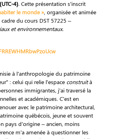
 (UTC-4)
. Cette présentation s’inscrit
habiter le monde »
, organisée et animée
 cadre du cours DST 57225 –
toriaux et environnementaux
.
7lRnFRREWHMRbwPzoUcw
unisie à l’anthropologie du patrimoine
ur” : celui qui relie l’espace
construit
à
sonnes immigrantes, j’ai traversé la
onnelles et académiques. C’est en
enouer avec le patrimoine architectural,
patrimoine québécois, jeune et souvent
on pays d’origine – ancien, moins
férence m’a amenée à questionner les