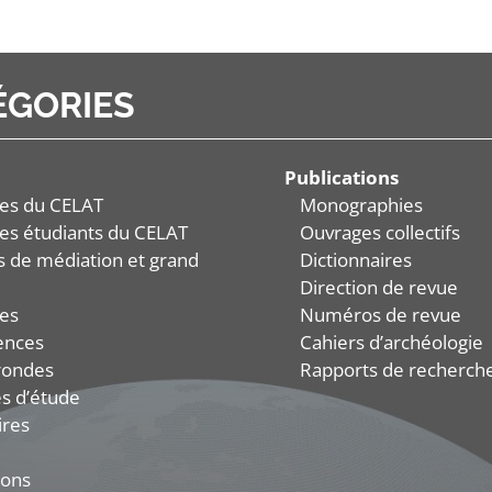
ÉGORIES
Publications
es du CELAT
Monographies
es étudiants du CELAT
Ouvrages collectifs
és de médiation et grand
Dictionnaires
Direction de revue
es
Numéros de revue
ences
Cahiers d’archéologie
rondes
Rapports de recherch
s d’étude
ires
ions