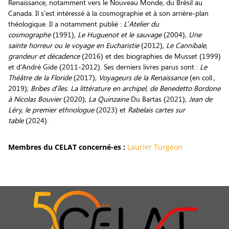
Renaissance, notamment vers le Nouveau Monde, du Brésil au
Canada. Il s’est intéressé à la cosmographie et à son arrière-plan
théologique. Il a notamment publié :
L’Atelier du
cosmographe
(1991),
Le Huguenot et le sauvage
(2004),
Une
sainte horreur ou le voyage en Eucharistie
(2012),
Le Cannibale,
grandeur et décadence
(2016) et des biographies de Musset (1999)
et d’André Gide (2011-2012). Ses derniers livres parus sont :
Le
Théâtre de la Floride
(2017);
Voyageurs de la Renaissance
(en coll.,
2019);
Bribes d’îles. La littérature en archipel, de Benedetto Bordone
à Nicolas Bouvier
(2020);
La Quinzaine
Du Bartas (2021);
Jean de
Léry, le premier ethnologue
(2023) et
Rabelais cartes sur
table
(2024).
Membres du CELAT concerné-es :
Laurier Turgeon