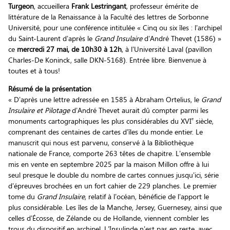
Turgeon
, accueillera
Frank Lestringant
, professeur émérite de
littérature de la Renaissance à la Faculté des lettres de Sorbonne
Université, pour une conférence intitulée « Cinq ou six îles : l’archipel
du Saint-Laurent d’après le
Grand Insulaire
d’André Thevet (1586) »
ce
mercredi 27 mai, de 10h30 à 12h
, à l’Université Laval (pavillon
Charles-De Koninck, salle DKN-5168). Entrée libre. Bienvenue à
toutes et à tous!
Résumé de la présentation
« D’après une lettre adressée en 1585 à Abraham Ortelius, le
Grand
Insulaire et Pilotage
d’André Thevet aurait dû compter parmi les
e
monuments cartographiques les plus considérables du XVI
siècle,
comprenant des centaines de cartes d’îles du monde entier. Le
manuscrit qui nous est parvenu, conservé à la Bibliothèque
nationale de France, comporte 263 têtes de chapitre. L’ensemble
mis en vente en septembre 2025 par la maison Millon offre à lui
seul presque le double du nombre de cartes connues jusqu’ici, série
d’épreuves brochées en un fort cahier de 229 planches. Le premier
tome du
Grand Insulaire
, relatif à l’océan, bénéficie de l’apport le
plus considérable. Les îles de la Manche, Jersey, Guernesey, ainsi que
celles d’Écosse, de Zélande ou de Hollande, viennent combler les
trous du dispositif en archipel. L’Insulinde n’est pas en reste, avec