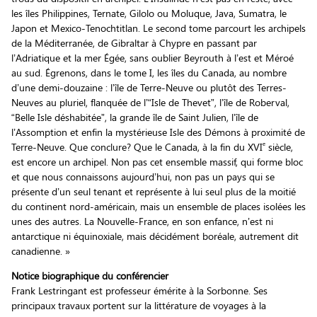
les îles Philippines, Ternate, Gilolo ou Moluque, Java, Sumatra, le
Japon et Mexico-Tenochtitlan. Le second tome parcourt les archipels
de la Méditerranée, de Gibraltar à Chypre en passant par
l’Adriatique et la mer Égée, sans oublier Beyrouth à l’est et Méroé
au sud. Égrenons, dans le tome I, les îles du Canada, au nombre
d’une demi-douzaine : l’île de Terre-Neuve ou plutôt des Terres-
Neuves au pluriel, flanquée de l’“Isle de Thevet”, l’île de Roberval,
“Belle Isle déshabitée”, la grande île de Saint Julien, l’île de
l’Assomption et enfin la mystérieuse Isle des Démons à proximité de
e
Terre-Neuve. Que conclure? Que le Canada, à la fin du XVI
siècle,
est encore un archipel. Non pas cet ensemble massif, qui forme bloc
et que nous connaissons aujourd’hui, non pas un pays qui se
présente d’un seul tenant et représente à lui seul plus de la moitié
du continent nord-américain, mais un ensemble de places isolées les
unes des autres. La Nouvelle-France, en son enfance, n’est ni
antarctique ni équinoxiale, mais décidément boréale, autrement dit
canadienne. »
Notice biographique du conférencier
Frank Lestringant est professeur émérite à la Sorbonne. Ses
principaux travaux portent sur la littérature de voyages à la