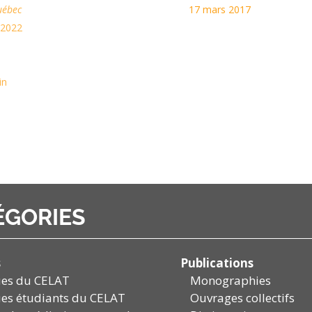
uébec
17 mars 2017
 2022
in
ÉGORIES
s
Publications
ues du CELAT
Monographies
es étudiants du CELAT
Ouvrages collectifs