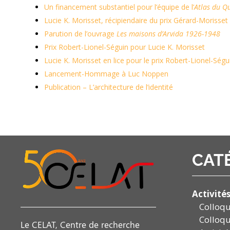
Un financement substantiel pour l’équipe de l’
Atlas du Q
Lucie K. Morisset, récipiendaire du prix Gérard-Morisset
Parution de l’ouvrage
Les maisons d’Arvida 1926-1948
Prix Robert-Lionel-Séguin pour Lucie K. Morisset
Lucie K. Morisset en lice pour le prix Robert-Lionel-Ségu
Lancement-Hommage à Luc Noppen
Publication – L’architecture de l’identité
CAT
Activité
Colloq
Colloqu
Le CELAT, Centre de recherche