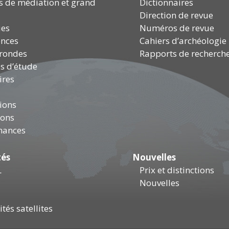
és de médiation et grand
Dictionnaires
Direction de revue
ues
Numéros de revue
ences
Cahiers d’archéologie
 rondes
Rapports de recherch
s d’étude
ires
ions
ions
mances
tés
Nouvelles
L
Prix et distinctions
Nouvelles
tés satellites