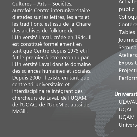
Activit
Cultures – Arts – Sociétés,
public
autrefois Centre interuniversitaire
Colloq
d’études sur les lettres, les arts et
les traditions, est issu de la Chaire
Confér
des archives de folklore de
Tables
l’Université Laval, créée en 1944. Il
Journée
est constitué formellement en
Sémina
tant que Centre depuis 1975 et il
Ateliers
fut le premier à être reconnu par
Exposit
l’Université Laval dans le domaine
Project
des sciences humaines et sociales.
Depuis 2000, il existe en tant que
Perfor
centre tri-universitaire et
interdisciplinaire intégrant des
Universi
chercheurs de Laval, de l’UQAM,
ULAVA
de l’UQAC, de l’UdeM et aussi de
UQAC
McGill.
UQAM
Universi