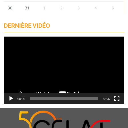
30
31
1
2
3
4
5
DERNIÈRE VIDÉO
Lecteur
vidéo
00:00
56:37