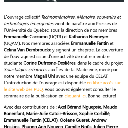
L’ouvrage collectif
Technomémoires. Mémoire, souvenirs et
technologies émergentes
vient de paraître aux Presses de
l’Université du Québec, sous la direction de nos membres
Emmanuelle Caccamo
(UQTR) et
Katharina Niemeyer
(UQAM). Nos membres associées
Emmanuelle Fantin
et
Celina Van Dembroucke
y signent un chapitre. La couverture
de l’ouvrage est issue d’une activité de notre membre
étudiante
Corine Dufresne-Deslières
, dans le cadre du projet
Solastalgies créatrices
aux Îles-de-la-Madeleine, mené par
notre membre
Magali Uhl
avec une équipe du CELAT.
L’introduction de l’ouvrage est disponible
en libre accès sur
le site web des PUQ
. Vous pouvez également consulter le
sommaire de la publication en
cliquant ici
. Bonne lecture!
Avec des contributions de :
Axel Bérand Nguepsie
,
Maude
Bonenfant
,
Marie-Julie Catoir-Brisson
,
Sophie Corbillé
,
Emmanuelle Fantin (CELAT)
,
Océane Gueret
,
Andrew
Hoskins
,
Phuong Anh Nguyen
,
Camille Noûs
,
Julien Pierre
,