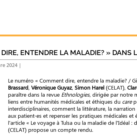
IRE, ENTENDRE LA MALADIE? » DANS 
re 2024
|
Le numéro « Comment dire, entendre la maladie? / Givi
Brassard
,
Véronique Guyaz
,
Simon Harel
(CELAT),
Cla
paraître dans la revue
Ethnologies
, dirigée par notr
liens entre humanités médicales et éthiques du
care
po
interdisciplinaires, comment la littérature, la narratio
aux patient-es et repenser les pratiques médicales et 
l’article « Le voyage à Tulsa ou la maladie de l’Idéal :
(CELAT) propose un compte rendu.