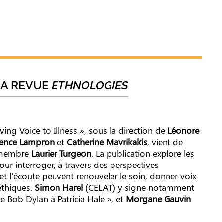
LA REVUE
ETHNOLOGIES
ng Voice to Illness », sous la direction de
Léonore
rence Lampron
et
Catherine Mavrikakis
, vient de
e membre
Laurier Turgeon
. La publication explore les
ur interroger, à travers des perspectives
n et l’écoute peuvent renouveler le soin, donner voix
éthiques.
Simon Harel
(CELAT) y signe notamment
 de Bob Dylan à Patricia Hale », et
Morgane Gauvin