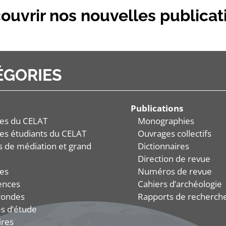
ouvrir nos nouvelles publicat
ÉGORIES
Publications
es du CELAT
Monographies
es étudiants du CELAT
Ouvrages collectifs
és de médiation et grand
Dictionnaires
Direction de revue
es
Numéros de revue
ences
Cahiers d’archéologie
rondes
Rapports de recherch
s d’étude
ires