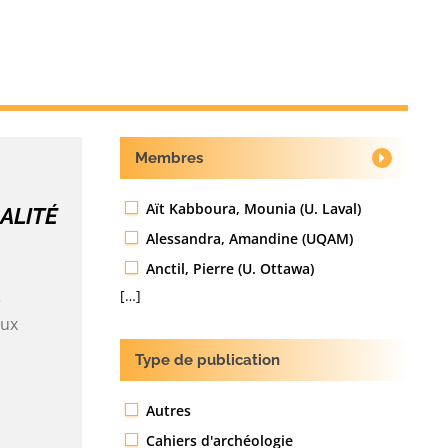
Membres
Aït Kabboura, Mounia (U. Laval)
ALITÉ
Alessandra, Amandine (UQAM)
Anctil, Pierre (U. Ottawa)
[…]
e
aux
Type de publication
Autres
Cahiers d'archéologie