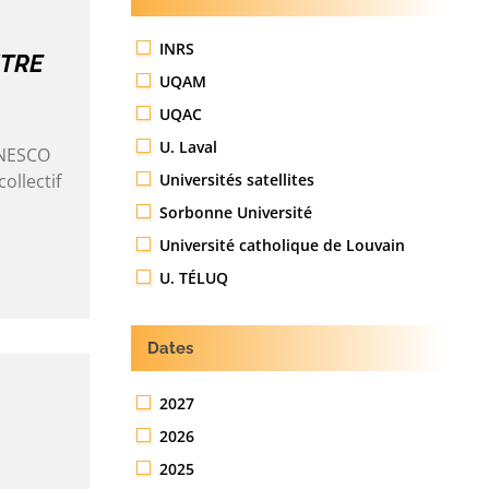
INRS
UTRE
UQAM
UQAC
U. Laval
 UNESCO
Universités satellites
ollectif
Sorbonne Université
Université catholique de Louvain
U. TÉLUQ
Dates
2027
2026
2025