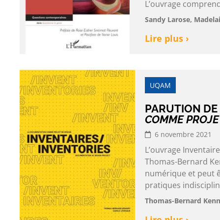
L’ouvrage comprend
Sandy Larose, Madelain
Lire plus ›
UQAM
PARUTION DE
COMME PROJET
6 novembre 2021
L’ouvrage Inventaire
Thomas-Bernard Kenn
numérique et peut ê
pratiques indiscipli
Thomas-Bernard Kenni
Lire plus ›