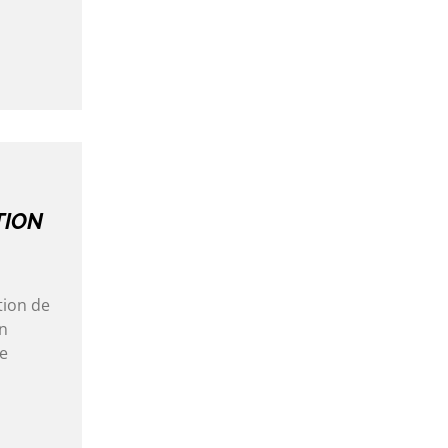
TION
tion de
on
de