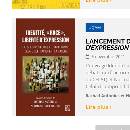
UQAM
LANCEMENT D
D’EXPRESSION
6 novembre 2021
L’ouvrage Identité, «
débats qui fracture
du CELAT) et Normand
Celui-ci comprend de
Rachad Antonius et N
Lire plus ›