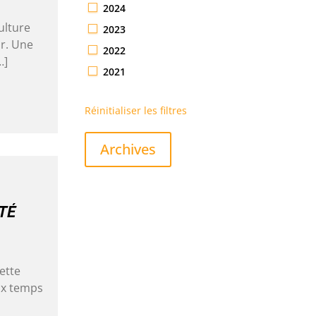
2024
ulture
2023
ir. Une
2022
…]
2021
Réinitialiser les filtres
Archives
TÉ
ette
ux temps