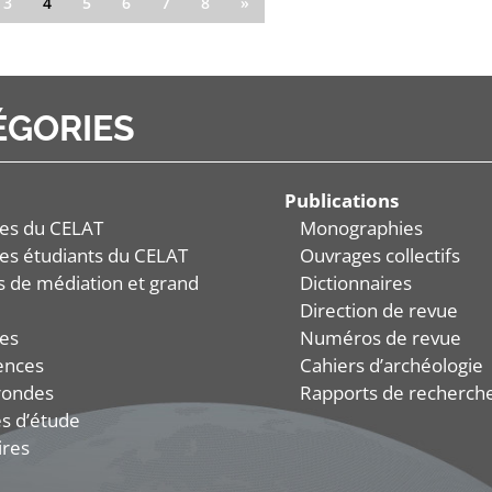
3
4
5
6
7
8
»
ÉGORIES
Publications
es du CELAT
Monographies
es étudiants du CELAT
Ouvrages collectifs
és de médiation et grand
Dictionnaires
Direction de revue
es
Numéros de revue
ences
Cahiers d’archéologie
rondes
Rapports de recherch
s d’étude
ires