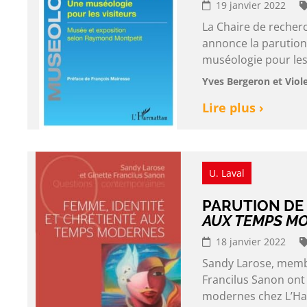
19 janvier 2022
La Chaire de recher
annonce la parution,
muséologie pour les
Yves Bergeron et Viol
Lire plus ›
U. Laval
PARUTION DE
AUX TEMPS M
18 janvier 2022
Sandy Larose, membr
Francilus Sanon ont 
modernes chez L’Har