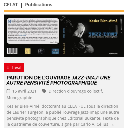
|
CELAT
Publications
U. Laval
PARUTION DE L’OUVRAGE
JAZZ-IMAJ: UNE
AUTRE PENSIVITÉ PHOTOGRAPHIQUE
15 avril 2021
Direction d'ouvrage collectif,
Monographie
Kesler Bien-Aimé, doctorant au CELAT-UL sous la direction
de Laurier Turgeon, a publié l’ouvrage Jazz-imaj: une autre
pensivité photographique chez Editorial Bukante. Texte de
la quatrième de couverture, signé par Carlo A. Célius : «