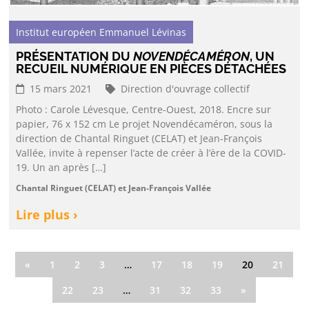
Institut européen Emmanuel Lévinas
PRÉSENTATION DU
NOVENDÉCAMÉRON
, UN
RECUEIL NUMÉRIQUE EN PIÈCES DÉTACHÉES
15 mars 2021
Direction d'ouvrage collectif
Photo : Carole Lévesque, Centre-Ouest, 2018. Encre sur
papier, 76 x 152 cm Le projet Novendécaméron, sous la
direction de Chantal Ringuet (CELAT) et Jean-François
Vallée, invite à repenser l’acte de créer à l’ère de la COVID-
19. Un an après […]
Chantal Ringuet (CELAT) et Jean-François Vallée
Lire plus ›
«
1
2
3
…
17
18
19
20
21
22
23
…
31
32
33
»