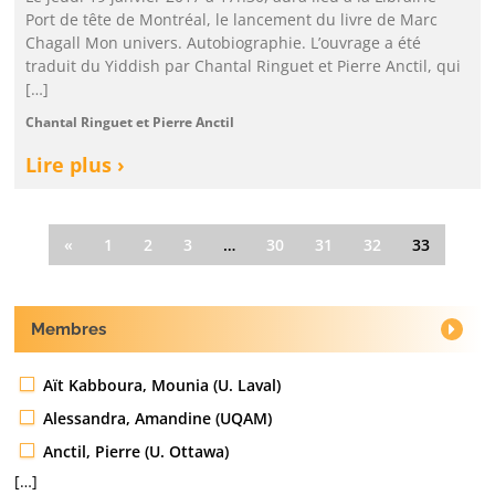
Port de tête de Montréal, le lancement du livre de Marc
Chagall Mon univers. Autobiographie. L’ouvrage a été
traduit du Yiddish par Chantal Ringuet et Pierre Anctil, qui
[…]
Chantal Ringuet et Pierre Anctil
Lire plus ›
«
1
2
3
…
30
31
32
33
Membres
Aït Kabboura, Mounia (U. Laval)
Alessandra, Amandine (UQAM)
Anctil, Pierre (U. Ottawa)
[…]