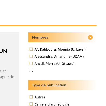
Membres
Aït Kabboura, Mounia (U. Laval)
’UN
Alessandra, Amandine (UQAM)
Anctil, Pierre (U. Ottawa)
[…]
e et
pagne de
Type de publication
Autres
Cahiers d'archéologie