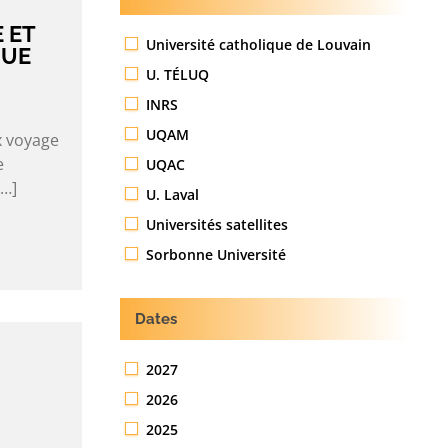
 ET
Université catholique de Louvain
QUE
U. TÉLUQ
INRS
UQAM
x voyage
e
UQAC
[…]
U. Laval
Universités satellites
Sorbonne Université
Dates
2027
2026
2025