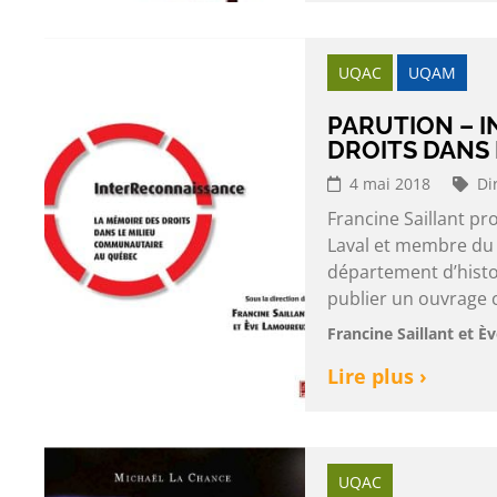
UQAC
UQAM
PARUTION – 
DROITS DANS
4 mai 2018
Di
Francine Saillant p
Laval et membre du 
département d’histo
publier un ouvrage co
Francine Saillant et 
Lire plus ›
UQAC