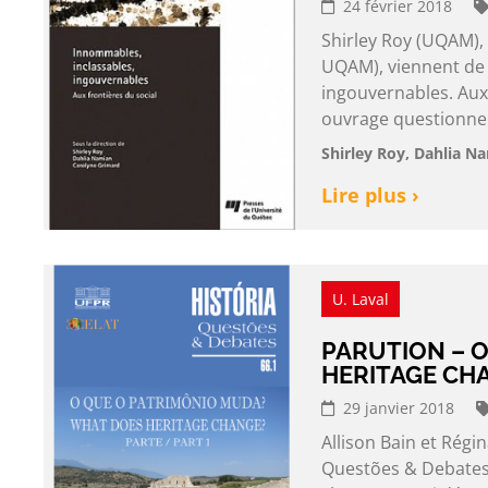
24 février 2018
Shirley Roy (UQAM),
UQAM), viennent de p
ingouvernables. Aux 
ouvrage questionne 
Shirley Roy, Dahlia N
Lire plus ›
U. Laval
PARUTION – 
HERITAGE CH
29 janvier 2018
Allison Bain et Régi
Questões & Debates