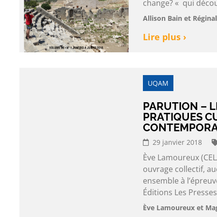
change? « qui découl
Allison Bain et Régina
Lire plus ›
UQAM
PARUTION – L
PRATIQUES C
CONTEMPORA
29 janvier 2018
Ève Lamoureux (CEL
ouvrage collectif, a
ensemble à l’épreuve
Éditions Les Presses 
Ève Lamoureux et Mag