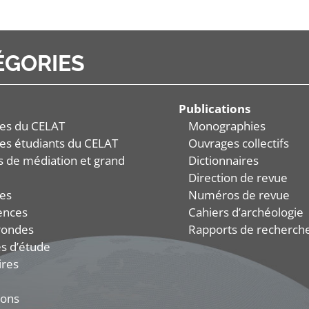
ÉGORIES
Publications
es du CELAT
Monographies
es étudiants du CELAT
Ouvrages collectifs
és de médiation et grand
Dictionnaires
Direction de revue
es
Numéros de revue
ences
Cahiers d’archéologie
rondes
Rapports de recherch
s d’étude
ires
ions