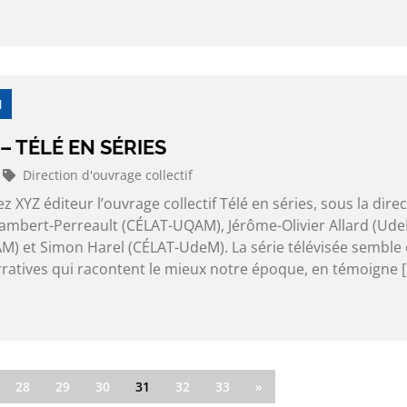
M
– TÉLÉ EN SÉRIES
Direction d'ouvrage collectif
z XYZ éditeur l’ouvrage collectif Télé en séries, sous la dire
Lambert-Perreault (CÉLAT-UQAM), Jérôme-Olivier Allard (Ude
M) et Simon Harel (CÉLAT-UdeM). La série télévisée semble 
rratives qui racontent le mieux notre époque, en témoigne 
28
29
30
31
32
33
»