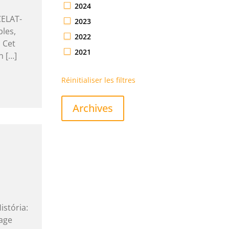
2024
CELAT-
2023
bles,
2022
 Cet
2021
n […]
Réinitialiser les filtres
Archives
istória:
age