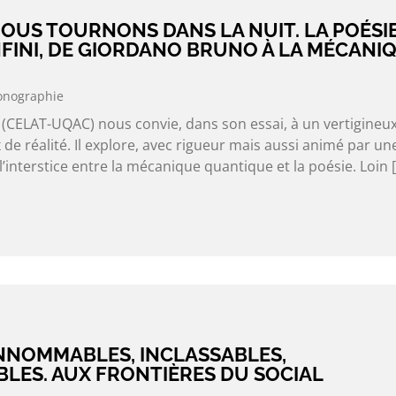
OUS TOURNONS DANS LA NUIT. LA POÉSIE
’INFINI, DE GIORDANO BRUNO À LA MÉCANI
nographie
 (CELAT-UQAC) nous convie, dans son essai, à un vertigineu
 de réalité. Il explore, avec rigueur mais aussi animé par un
l’interstice entre la mécanique quantique et la poésie. Loin 
INNOMMABLES, INCLASSABLES,
LES. AUX FRONTIÈRES DU SOCIAL