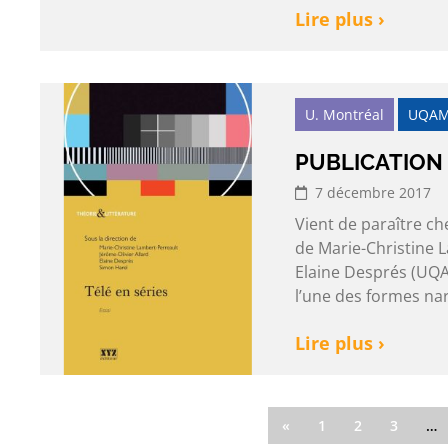
Lire plus ›
U. Montréal
UQA
PUBLICATION 
7 décembre 2017
Vient de paraître che
de Marie-Christine 
Elaine Després (UQA
l’une des formes na
Lire plus ›
«
1
2
3
…