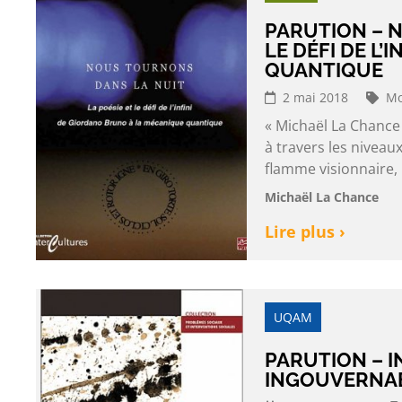
PARUTION – N
LE DÉFI DE L
QUANTIQUE
2 mai 2018
Mo
« Michaël La Chance
à travers les niveaux
flamme visionnaire, 
Michaël La Chance
Lire plus ›
UQAM
PARUTION – 
INGOUVERNAB