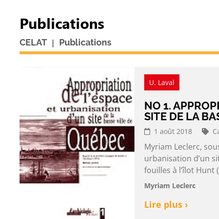
Publications
|
CELAT
Publications
U. Laval
NO 1. APPROP
SITE DE LA B
1 août 2018
C
Myriam Leclerc, sous
urbanisation d’un s
fouilles à l’îlot Hu
Myriam Leclerc
Lire plus ›