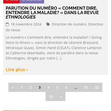
PARUTION DU NUMÉRO « COMMENT DIRE,
ENTENDRE LA MALADIE? » DANS LA REVUE
ETHNOLOGIES
18 novembre 2024
Direction de numéro,
Direction
de revue
Le numéro « Comment dire, entendre la maladie? / Giving
Voice to Illness », sous la direction de Léonore Brassard,
Véronique Guyaz, Simon Harel (CELAT), Clarence Lampron
et Catherine Mavrikakis, vient de paraître dans la revue
Ethnologies, dirigée par notre […]
Lire plus ›
«
1
2
3
4
5
6
…
31
32
33
»