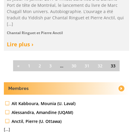
Port de tête de Montréal, le lancement du livre de Marc
Chagall Mon univers. Autobiographie. L’ouvrage a été
traduit du Yiddish par Chantal Ringuet et Pierre Anctil, qui
[…]
Chantal Ringuet et Pierre Anctil
Lire plus ›
«
1
2
3
…
30
31
32
33
Membres
Aït Kabboura, Mounia (U. Laval)
Alessandra, Amandine (UQAM)
Anctil, Pierre (U. Ottawa)
[…]