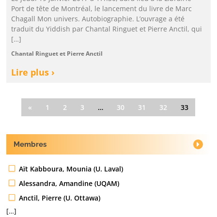
Port de tête de Montréal, le lancement du livre de Marc
Chagall Mon univers. Autobiographie. L’ouvrage a été
traduit du Yiddish par Chantal Ringuet et Pierre Anctil, qui
[…]
Chantal Ringuet et Pierre Anctil
Lire plus ›
«
1
2
3
…
30
31
32
33
Membres
Aït Kabboura, Mounia (U. Laval)
Alessandra, Amandine (UQAM)
Anctil, Pierre (U. Ottawa)
[…]