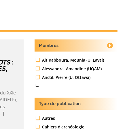
Membres
Aït Kabboura, Mounia (U. Laval)
TS :
ES
,
Alessandra, Amandine (UQAM)
Anctil, Pierre (U. Ottawa)
[…]
 du XXIe
AIDELF),
Type de publication
des
…]
Autres
Cahiers d'archéologie