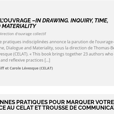
 L’OUVRAGE
–IN DRAWING. INQUIRY, TIME,
 MATERIALITY
Direction d'ouvrage collectif
 pratiques indisciplinées annonce la parution de l’ouvrage
me, Dialogue and Materiality, sous la direction de Thomas-
évesque (CELAT). « This book brings together 23 authors who
 and reflexive practices […]
ff et Carole Lévesque (CELAT)
ONNES PRATIQUES POUR MARQUER VOTRE
E AU CELAT ET TROUSSE DE COMMUNICA