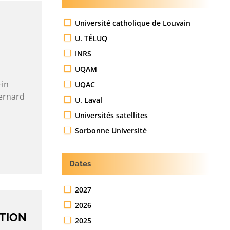
Université catholique de Louvain
U. TÉLUQ
INRS
UQAM
–in
UQAC
Bernard
U. Laval
Universités satellites
Sorbonne Université
Dates
2027
2026
TION
2025