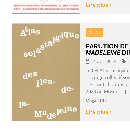
Lire plus ›
CELAT
PARUTION DE 
MADELEINE
DI
21 avril 2024
Le CELAT vous invite
ouvrage collectif so
des contributions de
2023 au Musée […]
Magali Uhl
Lire plus ›