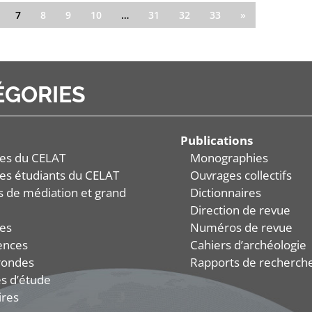
7
8
9
10
…
31
32
33
»
ÉGORIES
Publications
es du CELAT
Monographies
es étudiants du CELAT
Ouvrages collectifs
és de médiation et grand
Dictionnaires
Direction de revue
es
Numéros de revue
ences
Cahiers d’archéologie
rondes
Rapports de recherch
s d’étude
ires