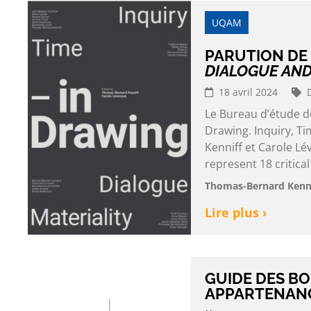
UQAM
PARUTION DE
DIALOGUE AND
18 avril 2024
Le Bureau d’étude de
Drawing. Inquiry, Ti
Kenniff et Carole L
represent 18 critical
Thomas-Bernard Kenni
Lire plus ›
GUIDE DES B
APPARTENANC