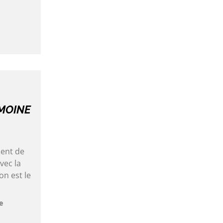
IMOINE
ient de
vec la
on est le
e