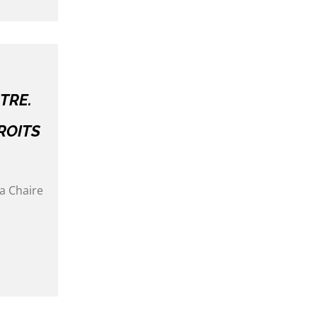
UTRE.
ROITS
la Chaire