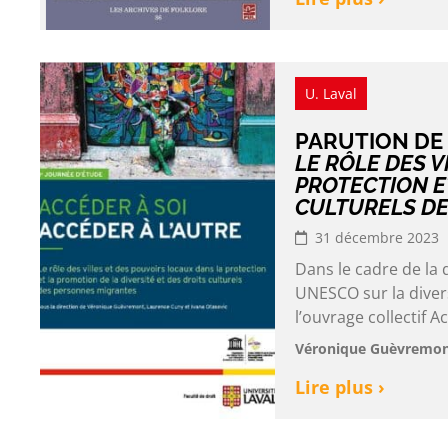
U. Laval
PARUTION DE
LE RÔLE DES V
PROTECTION ET
CULTURELS D
31 décembre 2023
Dans le cadre de la 
UNESCO sur la diver
l’ouvrage collectif Ac
Véronique Guèvremont
Lire plus ›