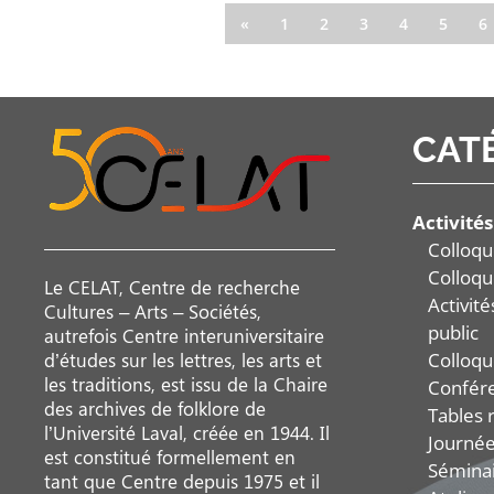
«
1
2
3
4
5
6
CAT
Activités
Colloqu
Colloqu
Le CELAT, Centre de recherche
Activit
Cultures – Arts – Sociétés,
public
autrefois Centre interuniversitaire
Colloqu
d’études sur les lettres, les arts et
les traditions, est issu de la Chaire
Confér
des archives de folklore de
Tables 
l’Université Laval, créée en 1944. Il
Journée
est constitué formellement en
Sémina
tant que Centre depuis 1975 et il