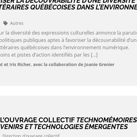
ISER LA DÉCOUVRABILITÉ D’UNE DIVERSITÉ
TÉRAIRES QUÉBÉCOISES DANS L’ENVIRONN
Autres
 la diversité des expressions culturelles annonce la parut
 politiques publiques aptes à favoriser la découvrabilité d’u
littéraires québécoises dans l’environnement numérique.
ns et pistes d’action identifiés par les […]
t Iris Richer, avec la collaboration de Joanie Grenier
 L’OUVRAGE COLLECTIF
TECHNOMÉMOIRES
VENIRS ET TECHNOLOGIES ÉMERGENTES
Direction d'ouvrage collectif