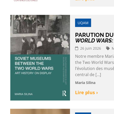
UQAM
PARUTION DU
WORLD WARS: 
26 juin 2026
M
Notre membre Maria 
the Two World Wars:
l’évolution des musé
central de […]
Maria Silina
Lire plus ›