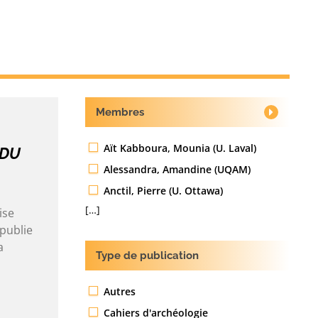
Membres
Aït Kabboura, Mounia (U. Laval)
 DU
Alessandra, Amandine (UQAM)
Anctil, Pierre (U. Ottawa)
[…]
ise
publie
a
Type de publication
Autres
Cahiers d'archéologie