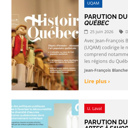
UQAM
PARUTION DU
QUÉBEC
25 juin 2026
D
Avec Jean-François 
(UQAM) codirige le n
comprend notamment 
les régions du Québec
Jean-François Blanche
Lire plus ›
U. Laval
PARUTION DU