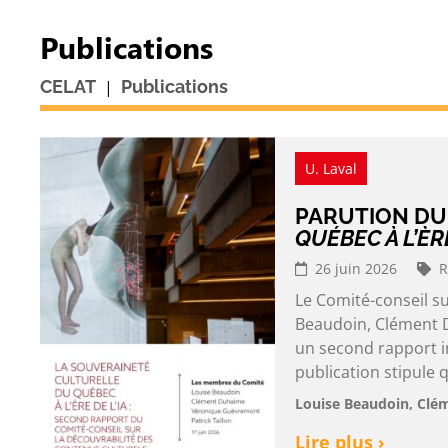
Publications
|
CELAT
Publications
U. Laval
PARUTION D
QUÉBEC À L’ÈRE
26 juin 2026
R
Le Comité-conseil s
Beaudoin, Clément D
un second rapport in
publication stipule q
Louise Beaudoin, Clé
Lire plus ›