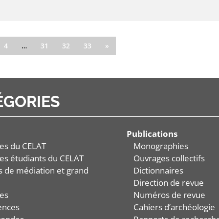
4
…
31
32
33
»
ÉGORIES
Publications
es du CELAT
Monographies
es étudiants du CELAT
Ouvrages collectifs
és de médiation et grand
Dictionnaires
Direction de revue
es
Numéros de revue
ences
Cahiers d’archéologie