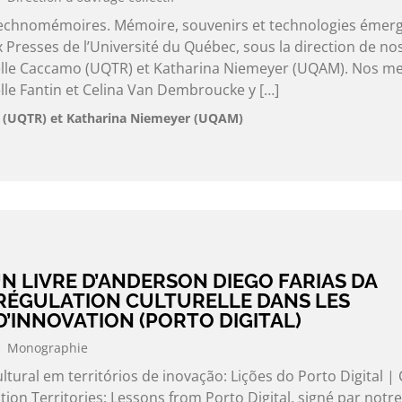
 Technomémoires. Mémoire, souvenirs et technologies émer
x Presses de l’Université du Québec, sous la direction de no
e Caccamo (UQTR) et Katharina Niemeyer (UQAM). Nos m
e Fantin et Celina Van Dembroucke y […]
(UQTR) et Katharina Niemeyer (UQAM)
N LIVRE D’ANDERSON DIEGO FARIAS DA
 RÉGULATION CULTURELLE DANS LES
D’INNOVATION (PORTO DIGITAL)
Monographie
ultural em territórios de inovação: Lições do Porto Digital | 
tion Territories: Lessons from Porto Digital, signé par notre