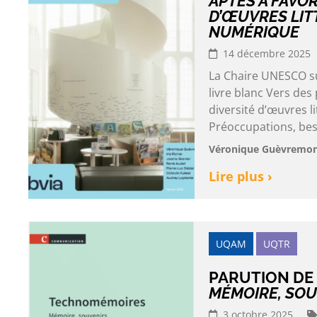
APTES À FAVOR
D’ŒUVRES LIT
NUMÉRIQUE
14 décembre 2025
La Chaire UNESCO sur
livre blanc Vers des
diversité d’œuvres 
Préoccupations, besoi
Véronique Guèvremont e
Lire plus ›
UQAM
UQTR
PARUTION DE
MÉMOIRE, SOU
3 octobre 2025