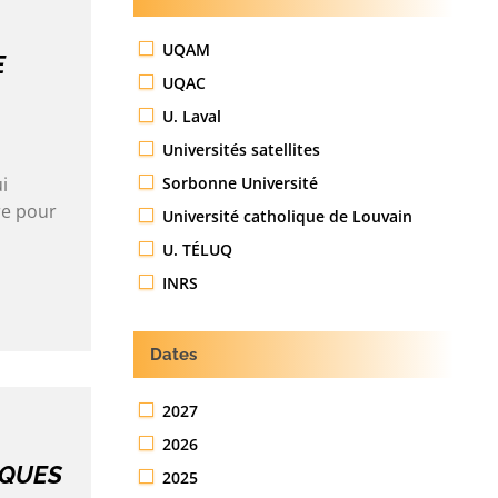
UQAM
E
UQAC
U. Laval
Universités satellites
Sorbonne Université
i
re pour
Université catholique de Louvain
U. TÉLUQ
INRS
Dates
2027
2026
IQUES
2025