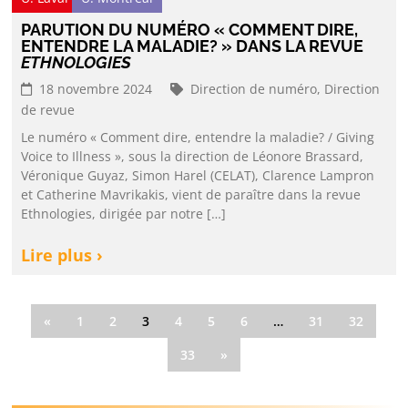
PARUTION DU NUMÉRO « COMMENT DIRE,
ENTENDRE LA MALADIE? » DANS LA REVUE
ETHNOLOGIES
18 novembre 2024
Direction de numéro,
Direction
de revue
Le numéro « Comment dire, entendre la maladie? / Giving
Voice to Illness », sous la direction de Léonore Brassard,
Véronique Guyaz, Simon Harel (CELAT), Clarence Lampron
et Catherine Mavrikakis, vient de paraître dans la revue
Ethnologies, dirigée par notre […]
Lire plus ›
«
1
2
3
4
5
6
…
31
32
33
»