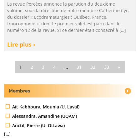
La revue Percées annonce la parution du deuxième
volume, sous la direction de notre membre Catherine Cyr,
du dossier « Écodramaturgies : Québec, France,
francophonie », dont le premier volet est paru dans le
numéro 12 de la revue. Si ce dernier était consacré à […]
Lire plus ›
1
2
3
4
…
31
32
33
»
Membres
Aït Kabboura, Mounia (U. Laval)
Alessandra, Amandine (UQAM)
Anctil, Pierre (U. Ottawa)
[…]