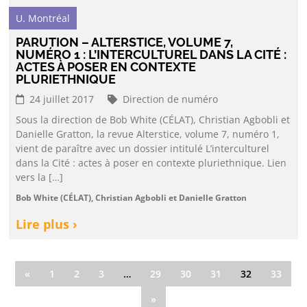
U. Montréal
PARUTION – ALTERSTICE, VOLUME 7,
NUMÉRO 1 : L’INTERCULTUREL DANS LA CITÉ :
ACTES À POSER EN CONTEXTE
PLURIETHNIQUE
24 juillet 2017
Direction de numéro
Sous la direction de Bob White (CÉLAT), Christian Agbobli et
Danielle Gratton, la revue Alterstice, volume 7, numéro 1,
vient de paraître avec un dossier intitulé L’interculturel
dans la Cité : actes à poser en contexte pluriethnique. Lien
vers la […]
Bob White (CÉLAT), Christian Agbobli et Danielle Gratton
Lire plus ›
«
1
2
3
…
29
30
31
32
33
»