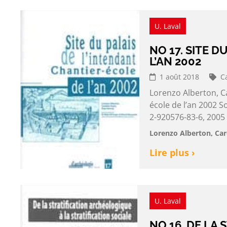
U. Laval
NO 17. SITE 
L’AN 2002
1 août 2018
C
Lorenzo Alberton, Ca
école de l’an 2002 S
2-920576-83-6, 2005
Lorenzo Alberton, Car
Lire plus ›
U. Laval
NO 16. DE LA