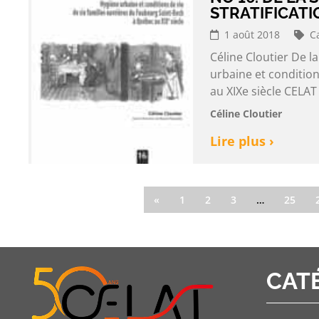
STRATIFICATI
1 août 2018
C
Céline Cloutier De la
urbaine et condition
au XIXe siècle CELAT
Céline Cloutier
Lire plus ›
«
1
2
3
…
25
CAT