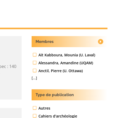
Membres
Aït Kabboura, Mounia (U. Laval)
Alessandra, Amandine (UQAM)
bec : 140
Anctil, Pierre (U. Ottawa)
$
[…]
Type de publication
Autres
Cahiers d'archéologie