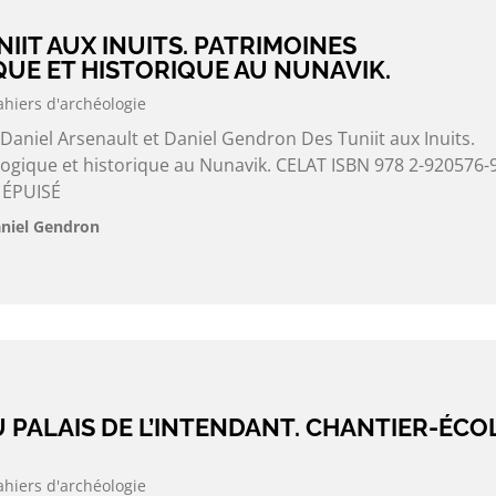
NIIT AUX INUITS. PATRIMOINES
UE ET HISTORIQUE AU NUNAVIK.
ahiers d'archéologie
 Daniel Arsenault et Daniel Gendron Des Tuniit aux Inuits.
ogique et historique au Nunavik. CELAT ISBN 978 2-920576-9
 ÉPUISÉ
aniel Gendron
DU PALAIS DE L’INTENDANT. CHANTIER-ÉCO
ahiers d'archéologie