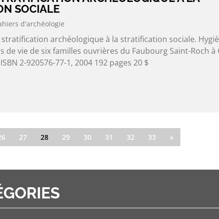
ON SOCIALE
ahiers d'archéologie
 stratification archéologique à la stratification sociale. Hygi
s de vie de six familles ouvrières du Faubourg Saint-Roch 
 ISBN 2-920576-77-1, 2004 192 pages 20 $
26
27
28
29
30
31
32
33
»
ÉGORIES