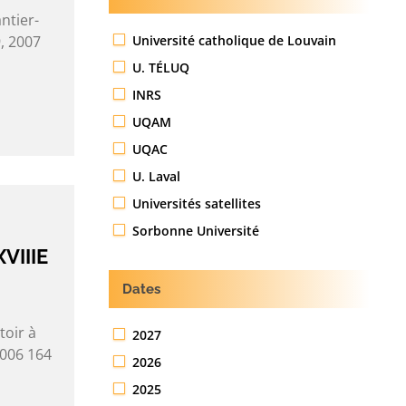
ntier-
Université catholique de Louvain
, 2007
U. TÉLUQ
INRS
UQAM
UQAC
U. Laval
Universités satellites
Sorbonne Université
VIIIE
Dates
toir à
2027
2006 164
2026
2025