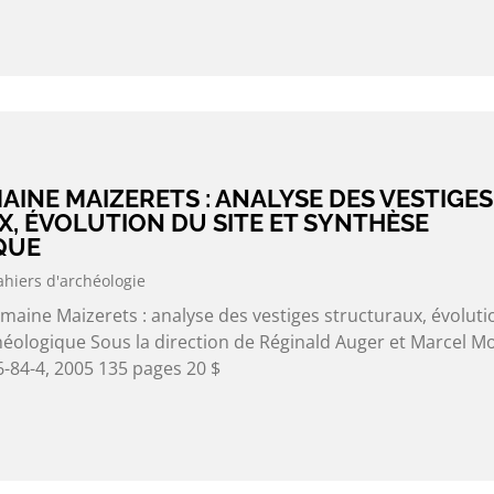
MAINE MAIZERETS : ANALYSE DES VESTIGES
, ÉVOLUTION DU SITE ET SYNTHÈSE
QUE
ahiers d'archéologie
maine Maizerets : analyse des vestiges structuraux, évoluti
chéologique Sous la direction de Réginald Auger et Marcel M
-84-4, 2005 135 pages 20 $