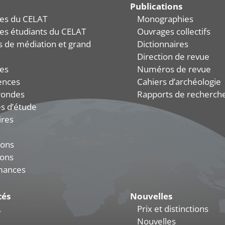
Publications
es du CELAT
Monographies
es étudiants du CELAT
Ouvrages collectifs
és de médiation et grand
Dictionnaires
Direction de revue
es
Numéros de revue
ences
Cahiers d’archéologie
rondes
Rapports de recherch
s d’étude
ires
ions
ions
mances
tés
Nouvelles
L
Prix et distinctions
Nouvelles