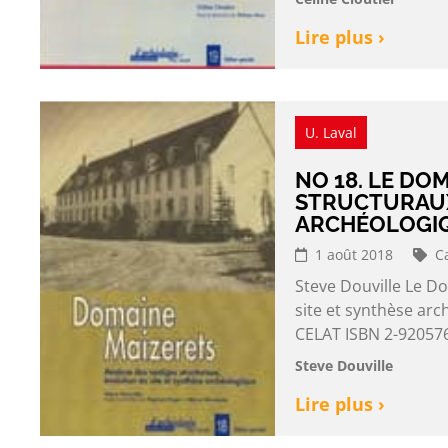
Lire plus ›
U. Laval
NO 18. LE DO
STRUCTURAUX
ARCHÉOLOGI
1 août 2018
C
Steve Douville Le Do
site et synthèse ar
CELAT ISBN 2-920576
Steve Douville
Lire plus ›