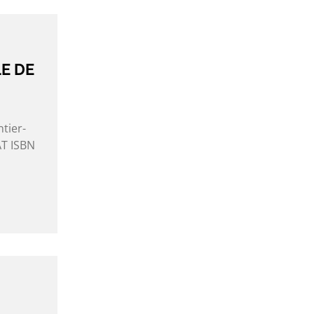
LE DE
tier-
AT ISBN