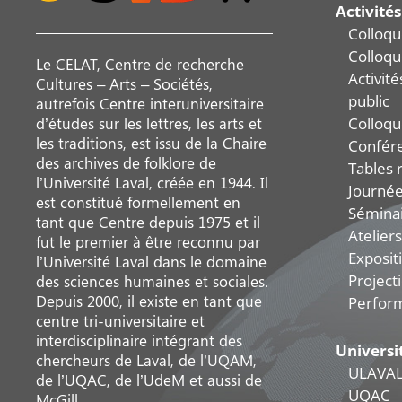
Activités
Colloqu
Colloqu
Le CELAT, Centre de recherche
Activit
Cultures – Arts – Sociétés,
public
autrefois Centre interuniversitaire
Colloqu
d’études sur les lettres, les arts et
les traditions, est issu de la Chaire
Confér
des archives de folklore de
Tables 
l’Université Laval, créée en 1944. Il
Journée
est constitué formellement en
Sémina
tant que Centre depuis 1975 et il
Ateliers
fut le premier à être reconnu par
Exposit
l’Université Laval dans le domaine
Project
des sciences humaines et sociales.
Depuis 2000, il existe en tant que
Perfor
centre tri-universitaire et
interdisciplinaire intégrant des
Universi
chercheurs de Laval, de l’UQAM,
ULAVA
de l’UQAC, de l’UdeM et aussi de
UQAC
McGill.