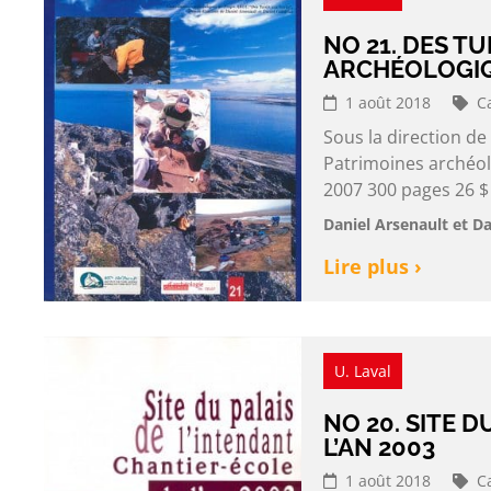
NO 21. DES TU
ARCHÉOLOGIQ
1 août 2018
C
Sous la direction de
Patrimoines archéol
2007 300 pages 26 $
Daniel Arsenault et D
Lire plus ›
U. Laval
NO 20. SITE 
L’AN 2003
1 août 2018
C