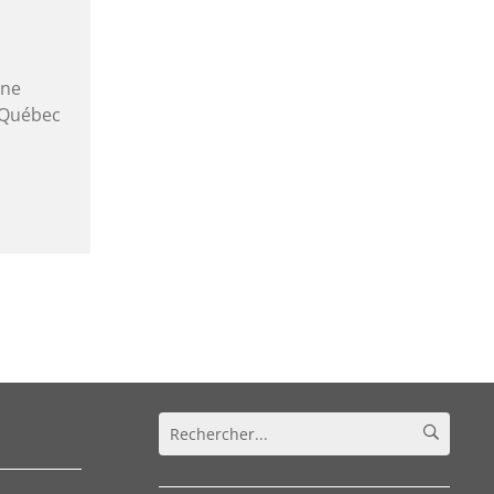
ène
à Québec