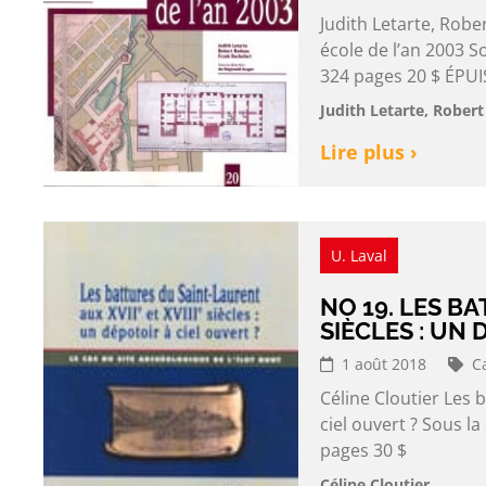
Judith Letarte, Robe
école de l’an 2003 S
324 pages 20 $ ÉPUI
Judith Letarte, Rober
Lire plus ›
U. Laval
NO 19. LES BA
SIÈCLES : UN 
1 août 2018
C
Céline Cloutier Les b
ciel ouvert ? Sous l
pages 30 $
Céline Cloutier