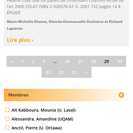
Hélène Côté Site du palais de l’intendant chantier-école de
l’an 2000 CELAT ISBN 2-920576-61-5, 2001 152 pages 14 $
ÉPUISÉ
Marie-Michelle Dionne, Désirée-Emmanuelle Duchaine et Richard
Lapointe
Lire plus ›
«
1
2
3
…
26
27
28
29
30
31
32
33
»
Membres
Aït Kabboura, Mounia (U. Laval)
Alessandra, Amandine (UQAM)
Anctil, Pierre (U. Ottawa)