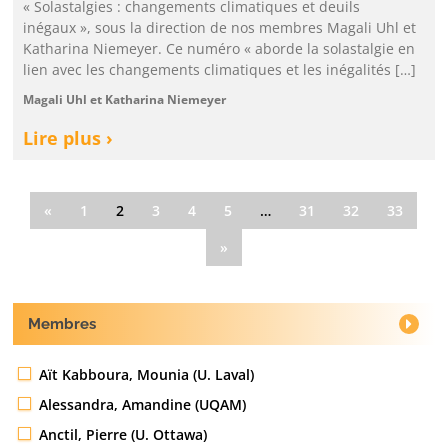
« Solastalgies : changements climatiques et deuils
inégaux », sous la direction de nos membres Magali Uhl et
Katharina Niemeyer. Ce numéro « aborde la solastalgie en
lien avec les changements climatiques et les inégalités […]
Magali Uhl et Katharina Niemeyer
Lire plus ›
«
1
2
3
4
5
…
31
32
33
»
Membres
Aït Kabboura, Mounia (U. Laval)
Alessandra, Amandine (UQAM)
Anctil, Pierre (U. Ottawa)